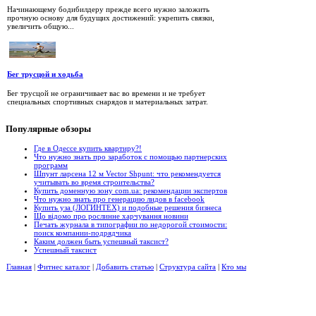
Начинающему бодибилдеру прежде всего нужно заложить
прочную основу для будущих достижений: укрепить связки,
увеличить общую...
Бег трусцой и ходьба
Бег трусцой не ограничивает вас во времени и не требует
специальных спортивных снарядов и материальных затрат.
Популярные
обзоры
Где в Одессе купить квартиру?!
Что нужно знать про заработок с помощью партнерских
программ
Шпунт ларсена 12 м Vector Shpunt: что рекомендуется
учитывать во время строительства?
Купить доменную зону com.ua: рекомендации экспертов
Что нужно знать про генерацию лидов в facebook
Купить уза (ЛОГИНТЕХ) и подобные решения бизнеса
Що відомо про рослинне харчування новини
Печать журнала в типографии по недорогой стоимости:
поиск компании-подрядчика
Каким должен быть успешный таксист?
Успешный таксист
Главная
|
Фитнес каталог
|
Добавить статью
|
Структура сайта
|
Кто мы