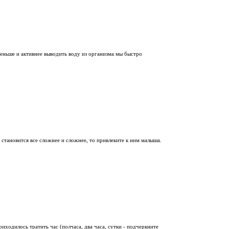
меньше и активнее выводить воду из организма мы быстро
 становится все сложнее и сложнее, то привлеките к ним малыша.
ходилось тратить час (полчаса, два часа, сутки - подчеркните