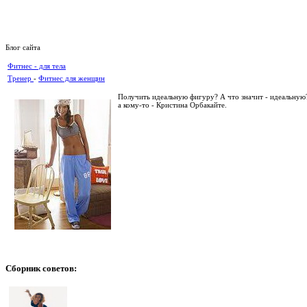
Блог сайта
Фитнес - для тела
Тренер
-
Фитнес для женщин
Получить идеальную фигуру? А что значит - идеальную
а кому-то - Кристина Орбакайте.
Сборник
советов: