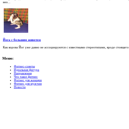
нео...
Йога с большим животом
Как корова Йог уже давно не ассоциируются с известными стереотипами, вроде стоящего н
Меню:
Фитнес-советы
Идеальная фигура
Направления
Что такое фитнес
Фитнес для женщин
Фитнес для мужчин
Новости