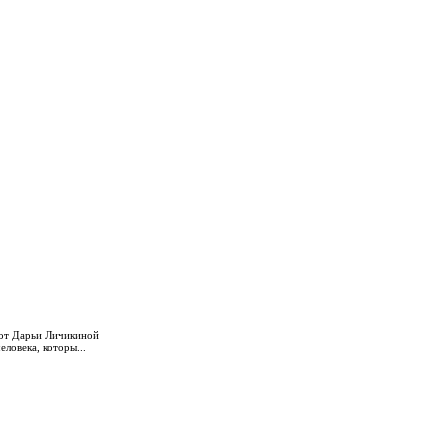
 от Дарьи Личикиной
еловека, которы...