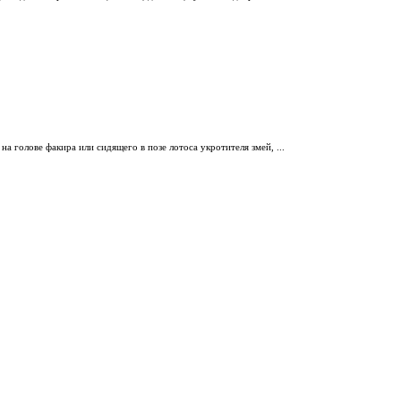
а голове факира или сидящего в позе лотоса укротителя змей, ...