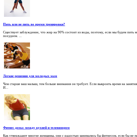
Пить или не пить во время тренировки?
Сществует заблуждение, что жир на 90% состоит из воды, поэтому, если мы будем пить 
похудеем. ...
Легкие решения для молодых мам
Чем старше ваш малыш, тем больше внимания он требует. Если выкроить время на занятия
И...
Фитнес дома: между кухней и телевизором
Как утверждают многие женщины, они с радостью занимались бы фитнесом, если бы не при