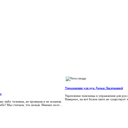
Упражнения для рук Дарьи Лисичкиной
ых
Укрепление поясницы и упражнения для рук
Наверное, на всё белом свете не существует ч
у-либо человека, не проверив и не испытав
ебе? Мы считаем, что нельзя. Именно поэт...