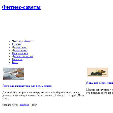
Фитнес-советы
Что такое фитнес
Советы
Для женщин
Для мужчин
Направления
Добавить статью
Новости
Блог
Йога для беременн
Йога или гимнастика для беременных
Можно ли научить чем
Данный вид спортивных нагрузок во время беременности уже
это прежде всего на с
давно завоевал первое место и уважение у будущих матерей. Йога
тре...
You are here:
Главная
- Блог