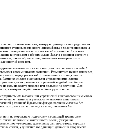
е или спортивным занятиям, которую проводит непосредственно
еньшает степень возможного дискомфорта в ходе тренировок, а
еском плане разминка помогает вашей кровеносной системе
абжение кислородом рабочих мышц. Задача разминки состоит в
азминка, таким образом, подготавливает наш организм к
оде занятий спортом.
держать возложенных на них нагрузок, что повлечет за собой
вызывает совсем никаких сомнений. Разминаться нужно как перед
ровками, перед растяжкой. В зависимости от вида спорта,
ка. Разминка сходна с основными упражнениями, однако
 спринтом нужно размяться спортивной ходьбой или бегом
ь из езды на велотренажере или подъеме по лестнице. Для
ния, в которых задействованы Ваши руки и ноги.
редварительном выполнении упражнений с использованием малых
му мнению разминка и растяжка не являются синонимами.
еленной разминки! Идеальная фигура парня немыслима без
ок, которые в свою очередь не представляются без
ю, но и на моральную подготовку к грядущей тренировке,
и также: повышение эластичности мышц, ускорение
тепенное увеличение давления крови, подготовка сердца к
шечных связей, улучшение координации движений спортсмена.