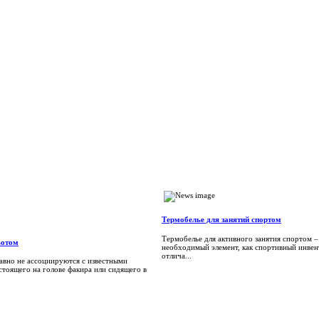
Термобелье для занятий спортом
Термобелье для активного занятия спортом –
вотом
необходимый элемент, как спортивный инвен
отлича...
авно не ассоциируются с известными
стоящего на голове факира или сидящего в