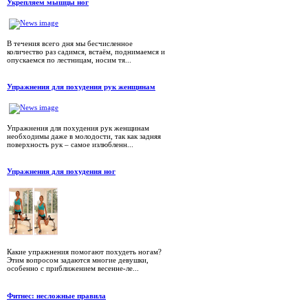
Укрепляем мышцы ног
В течения всего дня мы бесчисленное
количество раз садимся, встаём, поднимаемся и
опускаемся по лестницам, носим тя...
Упражнения для похудения рук женщинам
Упражнения для похудения рук женщинам
необходимы даже в молодости, так как задняя
поверхность рук – самое излюбленн...
Упражнения для похудения ног
Какие упражнения помогают похудеть ногам?
Этим вопросом задаются многие девушки,
особенно с приближением весенне-ле...
Фитнес: несложные правила