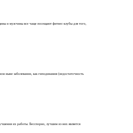
нщины и мужчины все чаще посещают фитнес-клубы для того,
нном ныне заболевании, как гиподинамия (недостаточность
чшения их работы. Бесспорно, лучшим из них является