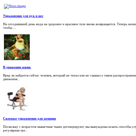
Упражнения для рук и ног
На сегодняшний день мода на здоровое и красивое тело вновь возвращается. Теперь же
чтобы ...
В движении жизнь
Вряд ли найдется сейчас человек, который не читал или не слышал о таком распростране
движения...
Силовые упражнения для женщин
Поскольку с возрастом мышечные ткани дегенерируют, мы вынуждены искать способы улу
регулярная тре...