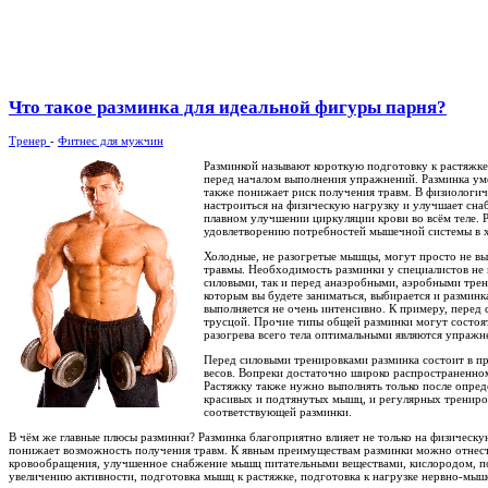
Что такое разминка для идеальной фигуры парня?
Тренер
-
Фитнес для мужчин
Разминкой называют короткую подготовку к растяжк
перед началом выполнения упражнений. Разминка ум
также понижает риск получения травм. В физиологич
настроиться на физическую нагрузку и улучшает сн
плавном улучшении циркуляции крови во всём теле. Р
удовлетворению потребностей мышечной системы в х
Холодные, не разогретые мышцы, могут просто не вы
травмы. Необходимость разминки у специалистов не 
силовыми, так и перед анаэробными, аэробными трени
которым вы будете заниматься, выбирается и размин
выполняется не очень интенсивно. К примеру, перед
трусцой. Прочие типы общей разминки могут состоят
разогрева всего тела оптимальными являются упражне
Перед силовыми тренировками разминка состоит в п
весов. Вопреки достаточно широко распространенно
Растяжку также нужно выполнять только после опред
красивых и подтянутых мышц, и регулярных трениров
соответствующей разминки.
В чём же главные плюсы разминки? Разминка благоприятно влияет не только на физическу
понижает возможность получения травм. К явным преимуществам разминки можно отнест
кровообращения, улучшенное снабжение мышц питательными веществами, кислородом, пос
увеличению активности, подготовка мышц к растяжке, подготовка к нагрузке нервно-мы