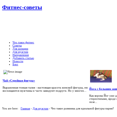
Фитнес-советы
Что такое фитнес
Советы
Для женщин
Для мужчин
Направления
Добавить статью
Новости
Блог
Чай «Стройная фигура»
Выраженная тонкая талия - настоящая красота женской фигуры, ею
Йога с большим жи
восхищаются мужчины и часто завидуют подруги. Но у многих...
Как корова Йог уже д
стереотипами, вроде 
позе...
You are here:
Главная
-
Для мужчин
- Что такое разминка для идеальной фигуры парня?