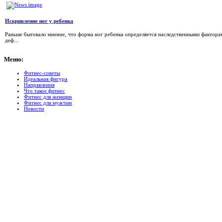
Искривление ног у ребенка
Раньше бытовало мнение, что форма ног ребенка определяется наследственными факторам
деф...
Меню:
Фитнес-советы
Идеальная фигура
Направления
Что такое фитнес
Фитнес для женщин
Фитнес для мужчин
Новости