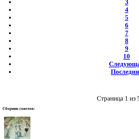
3
4
5
6
7
8
9
10
Следующ
Последня
Страница 1 из 
Сборник
советов: