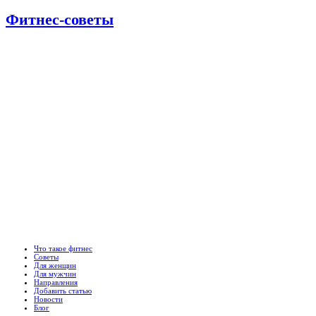
Фитнес-советы
Что такое фитнес
Советы
Для женщин
Для мужчин
Направления
Добавить статью
Новости
Блог