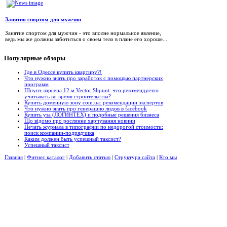
Занятия спортом для мужчин
Занятие спортом для мужчин - это вполне нормальное явление,
ведь мы же должны заботиться о своем тело в плане его хороше...
Популярные
обзоры
Где в Одессе купить квартиру?!
Что нужно знать про заработок с помощью партнерских
программ
Шпунт ларсена 12 м Vector Shpunt: что рекомендуется
учитывать во время строительства?
Купить доменную зону com.ua: рекомендации экспертов
Что нужно знать про генерацию лидов в facebook
Купить уза (ЛОГИНТЕХ) и подобные решения бизнеса
Що відомо про рослинне харчування новини
Печать журнала в типографии по недорогой стоимости:
поиск компании-подрядчика
Каким должен быть успешный таксист?
Успешный таксист
Главная
|
Фитнес каталог
|
Добавить статью
|
Структура сайта
|
Кто мы