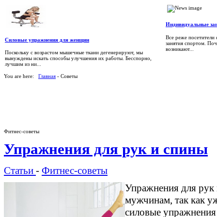
Индивидуальные зан
Все реже посетители
Силовые упражнения для женщин
занятия спортом. Поч
возникают...
Поскольку с возрастом мышечные ткани дегенерируют, мы
вынуждены искать способы улучшения их работы. Бесспорно,
лучшим из ни...
You are here:
Главная
- Советы
Фитнес-советы
Упражнения для рук и спины
Статьи
-
Фитнес-советы
Упражнения для рук 
мужчинам, так как у
силовые упражнения