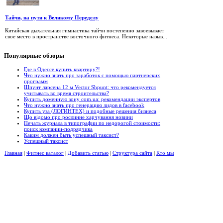
Тайчи, на пути к Великому Переделу
Китайская дыхательная гимнастика тайчи постепенно завоевывает
свое место в пространстве восточного фитнеса. Некоторые назыв...
Популярные
обзоры
Где в Одессе купить квартиру?!
Что нужно знать про заработок с помощью партнерских
программ
Шпунт ларсена 12 м Vector Shpunt: что рекомендуется
учитывать во время строительства?
Купить доменную зону com.ua: рекомендации экспертов
Что нужно знать про генерацию лидов в facebook
Купить уза (ЛОГИНТЕХ) и подобные решения бизнеса
Що відомо про рослинне харчування новини
Печать журнала в типографии по недорогой стоимости:
поиск компании-подрядчика
Каким должен быть успешный таксист?
Успешный таксист
Главная
|
Фитнес каталог
|
Добавить статью
|
Структура сайта
|
Кто мы