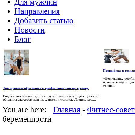
Для мужчин
Направления
Добавить статью
Новости
Блог
Первый раз в трена
«Поспешишь, людей н
появилась задолго до
то она...
Три причины обратиться к профессиональному тренеру
Впервые оказываясь в фитнес-клубе, бывает сложно разобраться в
обилии тренажеров, ковриков, мячей и скакалок. Лучшим реш...
You are here:
Главная
-
Фитнес-сове
беременности