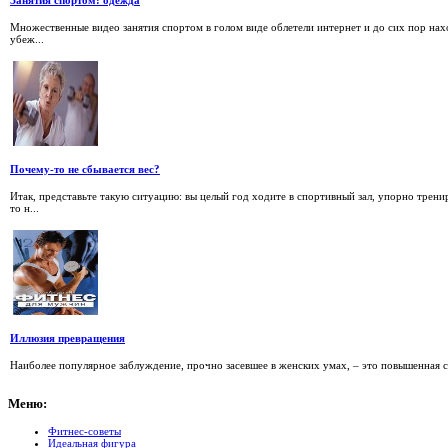
Занятия спортом: одежда
Множественные видео занятия спортом в голом виде облетели интернет и до сих пор нахо
убеж...
Почему-то не сбывается вес?
Итак, представьте такую ситуацию: вы целый год ходите в спортивный зал, упорно трени
то н...
Иллюзия превращения
Наиболее популярное заблуждение, прочно засевшее в женских умах, – это повышенная 
Меню:
Фитнес-советы
Идеальная фигура