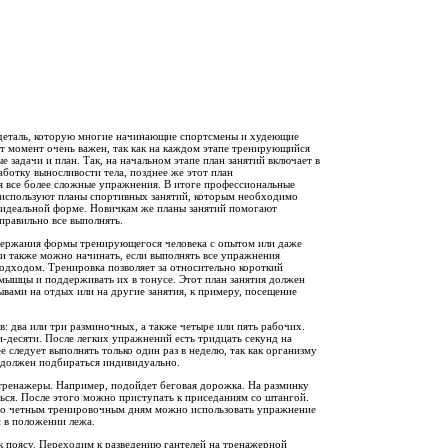
 деталь, которую многие начинающие спортсмены и худеющие
т момент очень важен, так как на каждом этапе тренирующийся
 задачи и план. Так, на начальном этапе план занятий включает в
ботку выносливости тела, позднее же этот план
я все более сложные упражнения. В итоге профессиональные
, используют планы спортивных занятий, которым необходимо
в идеальной форме. Новичкам же планы занятий помогают
правильно все выполнять.
держания формы тренирующегося человека с опытом или даже
и также можно начинать, если выполнять все упражнения
одходом. Тренировка позволяет за относительно короткий
мышцы и поддерживать их в тонусе. Этот план занятия должен
ывами на отдых или на другие занятия, к примеру, посещение
в: два или три разминочных, а также четыре или пять рабочих.
-десяти. После легких упражнений есть тридцать секунд на
ее следует выполнять только один раз в неделю, так как организму
 должен подбираться индивидуально.
отренажеры. Например, подойдет беговая дорожка. На разминку
ться. После этого можно приступать к приседаниям со штангой.
ы по четным тренировочным дням можно использовать упражнение
 в положении лежа.
к поясу. Переходим к разведению гантелей на тренажерной