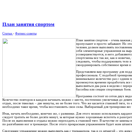
План занятия спортом
Статьи
-
Фитнес-советы
План занятия спортом – очень важная
пропускают и просто забывают. Но это
человек должен выполнять поставленные
себя элементарные упражнения на выра
усовершенствуется, в него добавляютс
спортсмены все так же, как и новички
следовать, чтобы поддерживать тело 
скоординировать собственное время и 
Представляем вам программу для под
профессионала. С подобной тренировк
минимальное количество раз с одним п
промежуток времени проработать все 
выполняться два раза в неделю с перер
бассейна или секции спортивных боев.
Программа состоит из сетов двух видо
Количество повторов в каждом начинать можно с шести, постепенно увеличивая до девяти
отдых, после тяжелых – две минуты, но не более того. Что же касается становой тяги, то 
необходимо такое время, чтобы восстановить свои силы. Выбираемый для тренировки вес
Итак, начать необходимо, конечно же, с разминки. Для этого можно использовать карди
следует тратить не более десяти минут, за которые нужно хорошенько вспотеть и разогре
После их выполнения и отдыха можно переходить к становой тяге. В качестве ее замен
по разгибанию ног в тренажере. После этого прекрасным упражнением будет жим штанги
Следующее упражнение можно выполнить как с тренажером, так и со штангой – это жим 