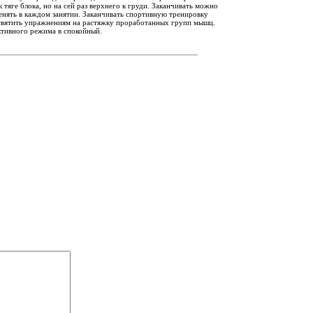
тяге блока, но на сей раз верхнего к груди. Заканчивать можно
енять в каждом занятии. Заканчивать спортивную тренировку
освятить упражнениям на растяжку проработанных групп мышц.
активного режима в спокойный.