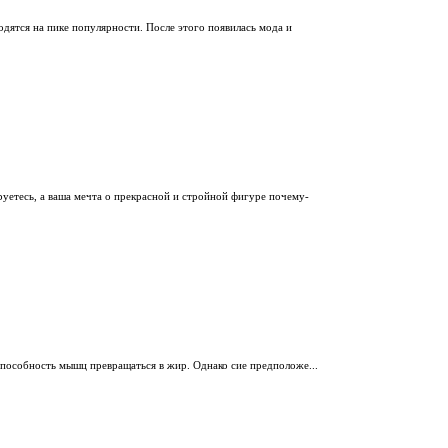
дятся на пике популярности. После этого появилась мода и
руетесь, а ваша мечта о прекрасной и стройной фигуре почему-
способность мышц превращаться в жир. Однако сие предположе...