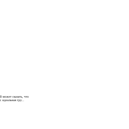
й может сказать, что
 идеальная гру...