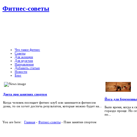
Фитнес-советы
Что такое фитнес
Советы
Для женщин
Для мужчин
Направления
Добавить статью
Новости
Блог
Диета при занятиях спортом
Йога для беременны
Когда человек посещает фитнес клуб или занимается фитнесом
дома, то он хочет достичь результатов, которые можно будет на...
Было время, когда к 
гораздо проще. Но с
по...
You are here:
Главная
-
Фитнес-советы
- План занятия спортом