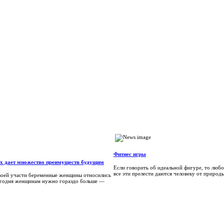
Фитнес игры
х дает множество преимуществ будущим
Если говорить об идеальной фигуре, то любо
все эти прелести даются человеку от природы:
своей участи беременные женщины относились
егодня женщинам нужно гораздо больше —