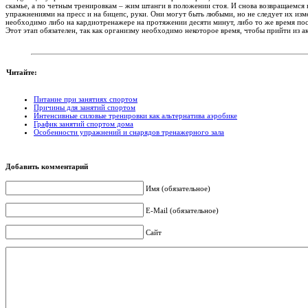
скамье, а по четным тренировкам – жим штанги в положении стоя. И снова возвращаемся к 
упражнениями на пресс и на бицепс, руки. Они могут быть любыми, но не следует их изм
необходимо либо на кардиотренажере на протяжении десяти минут, либо то же время п
Этот этап обязателен, так как организму необходимо некоторое время, чтобы прийти из 
Читайте:
Питание при занятиях спортом
Причины для занятий спортом
Интенсивные силовые тренировки как альтернатива аэробике
График занятий спортом дома
Особенности упражнений и снарядов тренажерного зала
Добавить комментарий
Имя (обязательное)
E-Mail (обязательное)
Сайт