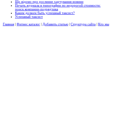
Що відомо про рослинне харчування новини
Печать журнала в типографии по недорогой стоимости:
поиск компании-подрядчика
Каким должен быть успешный таксист?
Успешный таксист
Главная
|
Фитнес каталог
|
Добавить статью
|
Структура сайта
|
Кто мы