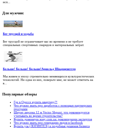
исп...
Для
мужчин:
Бег трусцой и ходьба
Бег трусцой не ограничивает вас во времени и не требует
специальных спортивных снарядов и материальных затрат.
Больше! Больше! Больше!Арнольд Шварценеггер
Мы живем в эпоху стремительно меняющихся культуристических
технологий. Ни одна из них, поверьте мне, не может ответить на
в...
Популярные
обзоры
Где в Одессе купить квартиру?!
Что нужно знать про заработок с помощью партнерских
программ
Шпунт ларсена 12 м Vector Shpunt: что рекомендуется
учитывать во время строительства?
Купить доменную зону com.ua: рекомендации экспертов
Что нужно знать про генерацию лидов в facebook
Купить уза (ЛОГИНТЕХ) и подобные решения бизнеса