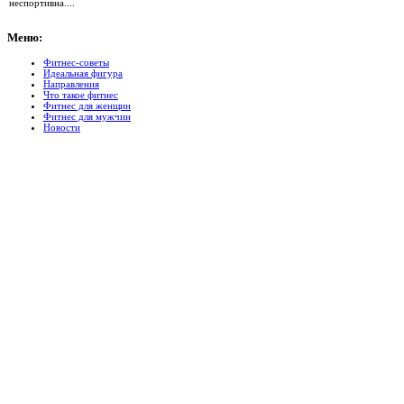
неспортивна....
Меню:
Фитнес-советы
Идеальная фигура
Направления
Что такое фитнес
Фитнес для женщин
Фитнес для мужчин
Новости