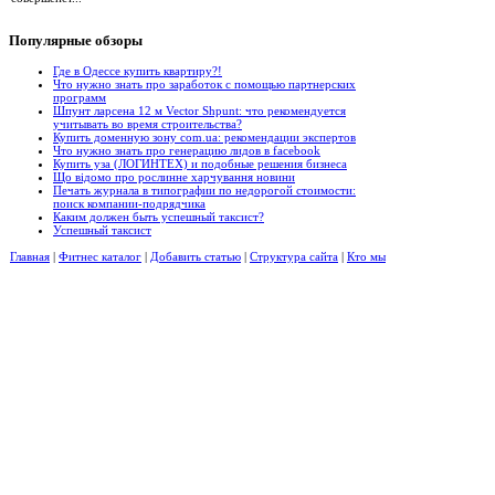
Популярные
обзоры
Где в Одессе купить квартиру?!
Что нужно знать про заработок с помощью партнерских
программ
Шпунт ларсена 12 м Vector Shpunt: что рекомендуется
учитывать во время строительства?
Купить доменную зону com.ua: рекомендации экспертов
Что нужно знать про генерацию лидов в facebook
Купить уза (ЛОГИНТЕХ) и подобные решения бизнеса
Що відомо про рослинне харчування новини
Печать журнала в типографии по недорогой стоимости:
поиск компании-подрядчика
Каким должен быть успешный таксист?
Успешный таксист
Главная
|
Фитнес каталог
|
Добавить статью
|
Структура сайта
|
Кто мы