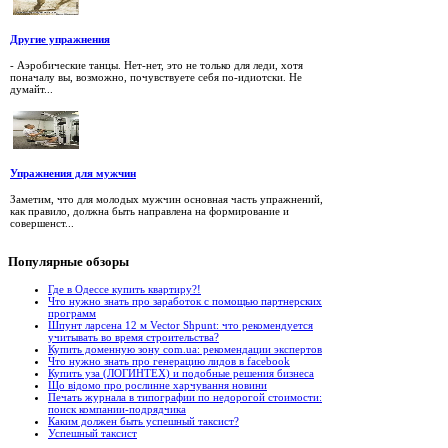
Другие упражнения
- Аэробические танцы. Нет-нет, это не только для леди, хотя
поначалу вы, возможно, почувствуете себя по-идиотски. Не
думайт...
Упражнения для мужчин
Заметим, что для молодых мужчин основная часть упражнений,
как правило, должна быть направлена на формирование и
совершенст...
Популярные
обзоры
Где в Одессе купить квартиру?!
Что нужно знать про заработок с помощью партнерских
программ
Шпунт ларсена 12 м Vector Shpunt: что рекомендуется
учитывать во время строительства?
Купить доменную зону com.ua: рекомендации экспертов
Что нужно знать про генерацию лидов в facebook
Купить уза (ЛОГИНТЕХ) и подобные решения бизнеса
Що відомо про рослинне харчування новини
Печать журнала в типографии по недорогой стоимости:
поиск компании-подрядчика
Каким должен быть успешный таксист?
Успешный таксист