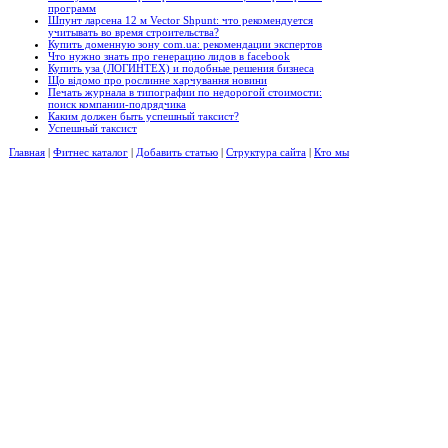
программ
Шпунт ларсена 12 м Vector Shpunt: что рекомендуется
учитывать во время строительства?
Купить доменную зону com.ua: рекомендации экспертов
Что нужно знать про генерацию лидов в facebook
Купить уза (ЛОГИНТЕХ) и подобные решения бизнеса
Що відомо про рослинне харчування новини
Печать журнала в типографии по недорогой стоимости:
поиск компании-подрядчика
Каким должен быть успешный таксист?
Успешный таксист
Главная
|
Фитнес каталог
|
Добавить статью
|
Структура сайта
|
Кто мы