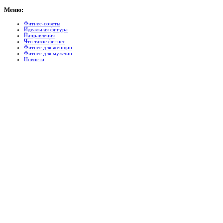
Меню:
Фитнес-советы
Идеальная фигура
Направления
Что такое фитнес
Фитнес для женщин
Фитнес для мужчин
Новости