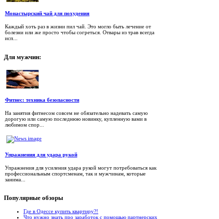
Монастырский чай для похудения
Каждый хоть раз в жизни пил чай. Это могло быть лечение от
болезни или же просто чтобы согреться. Отвары из трав всегда
исп...
Для
мужчин:
Фитнес: техника безопасности
На занятия фитнесом совсем не обязательно надевать самую
дорогую или самую последнюю новинку, купленную вами в
любимом спор...
Упражнения для удара рукой
Упражнения для усиления удара рукой могут потребоваться как
профессиональным спортсменам, так и мужчинам, которые
занима...
Популярные
обзоры
Где в Одессе купить квартиру?!
Что нужно знать про заработок с помощью партнерских