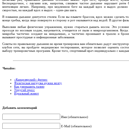
Беспорядочное, с паузами или, напротив, слишком частое дыхание нарушает ритм б
вентиляции легких. Например, при медленном беге на каждый вдох и выдох должно 
скоростью, на каждый вдох и выдох – один-два шага.
В плавании дыхание диктуется стилем. Если вы плывете брассом, вдох можно сделать то
конце гребка, когда лицо повернуто в сторону и рот оказывается над водой. В другие фа
Выполняя любые физические упражнения, нужно стараться дышать носом. Это условие
проходя по носовым ходам, нагревается, очищается от пыли и микроорганизмов. Когда 
микробы частично оседают на миндалинах, а частично проникают в трахею и бронх
вызывают простудные и инфекционные заболевания.
Советы по правильному дыханию во время тренировок вам обязательно дадут инструктор
клубов сети, вы пройдете медицинское тестирование, которое позволит оценить сост
выбору тренировочных программ. Кроме того, спортивный врач индивидуально с каждым
Читайте:
«Канцелярский» фитнес
Физическая нагрузка нужна мозгу
Как уменьшить талию
Упругий пресс
Идеальный живот
Добавить комментарий
Имя (обязательное)
E-Mail (обязательное)