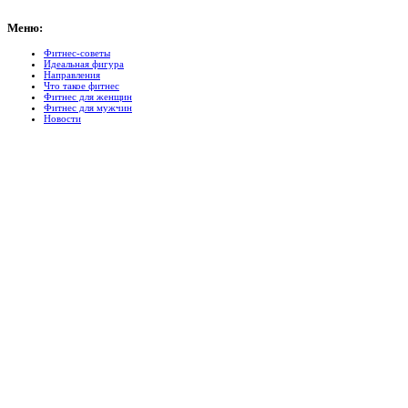
Меню:
Фитнес-советы
Идеальная фигура
Направления
Что такое фитнес
Фитнес для женщин
Фитнес для мужчин
Новости