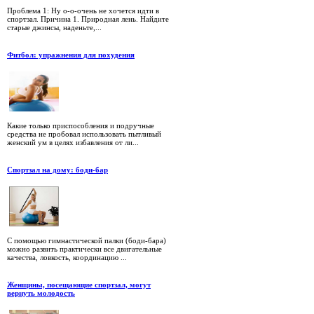
Проблема 1: Ну о-о-очень не хочется идти в
спортзал. Причина 1. Природная лень. Найдите
старые джинсы, наденьте,...
Фитбол: упражнения для похудения
Какие только приспособления и подручные
средства не пробовал использовать пытливый
женский ум в целях избавления от ли...
Спортзал на дому: боди-бар
С помощью гимнастической палки (боди-бара)
можно развить практически все двигательные
качества, ловкость, координацию ...
Женщины, посещающие спортзал, могут
вернуть молодость