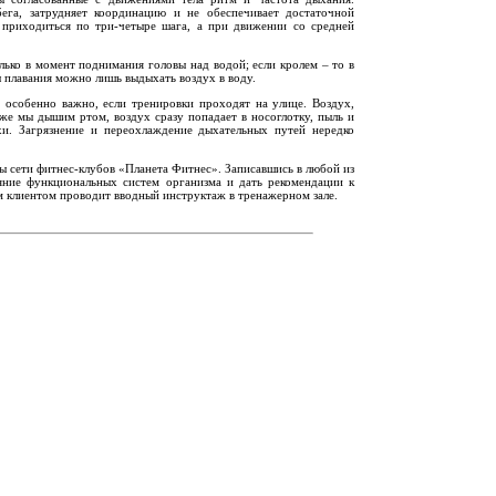
ега, затрудняет координацию и не обеспечивает достаточной
приходиться по три-четыре шага, а при движении со средней
лько в момент поднимания головы над водой; если кролем – то в
зы плавания можно лишь выдыхать воздух в воду.
 особенно важно, если тренировки проходят на улице. Воздух,
же мы дышим ртом, воздух сразу попадает в носоглотку, пыль и
и. Загрязнение и переохлаждение дыхательных путей нередко
ы сети фитнес-клубов «Планета Фитнес». Записавшись в любой из
ояние функциональных систем организма и дать рекомендации к
 клиентом проводит вводный инструктаж в тренажерном зале.