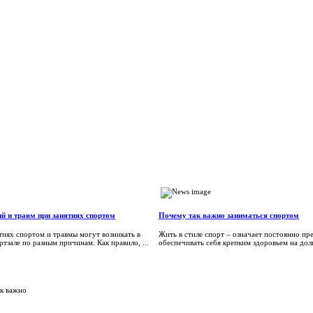
й и травм при занятиях спортом
Почему так важно заниматься спортом
тиях спортом и травмы могут возникать в
Жить в стиле спорт – означает постоянно пре
ртзале по разным причинам. Как правило, ...
обеспечивать себя крепким здоровьем на долг
ак важно