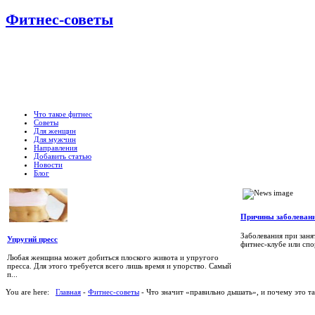
Фитнес-советы
Что такое фитнес
Советы
Для женщин
Для мужчин
Направления
Добавить статью
Новости
Блог
Причины заболевани
Заболевания при заня
Упругий пресс
фитнес-клубе или спо
Любая женщина может добиться плоского живота и упругого
пресса. Для этого требуется всего лишь время и упорство. Самый
п...
You are here:
Главная
-
Фитнес-советы
- Что значит «правильно дышать», и почему это т