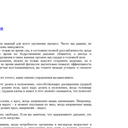
но
том важный для всего организма процесс. Часто мы дышим, не
изнь замедляется.
только во время сна, в состоянии полной расслабленности, когда
Во время же бодрствования дыхание сбивается, а иногда и
арушения в таких важных органах как сердце и головной мозг.
ханием, можно не только надолго сохранить здоровье, но и
 во время занятий фитнесом значительно повысит эффективность
учше восстанавливаться, вы станете меньше уставать и сможете
сит оттого, какие именно упражнения вы выполняете.
дует делать в положениях, способствующих расширению грудной
ь руками пола, вдох надо делать в положении, когда туловище
: грудная клетка и живот в этот момент сжимаются, что помогает
силия, а вдох, когда напряжение мышц наименьшее. Например,
а выдох – в момент опускания их вниз, когда напряжение мышц
 делают вдох, выпрямляя – выдох.
ать свободно. Если вы заметили, что задерживаете дыхание, это
ость нагрузки.
вания, когда потребность организма в кислороде возрастает в
ы согласованные с движениями тела ритм и частота дыхания.