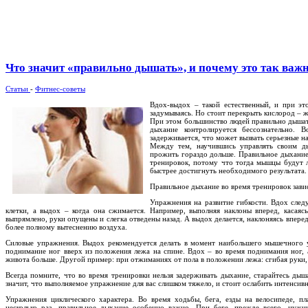
Что значит «правильно дышать», и почему это так важ
Статьи
-
Фитнес-советы
Вдох-выдох – такой естественный, и при э
задумываясь. Но стоит перекрыть кислород – ж
При этом большинство людей правильно дышат 
дыхание контролируется бессознательно. 
задерживается, что может вызвать серьезные н
Между тем, научившись управлять своим ды
прожить гораздо дольше. Правильное дыхание
тренировок, потому что тогда мышцы будут л
быстрее достигнуть необходимого результата.
Правильное дыхание во время тренировок зави
Упражнения на развитие гибкости. Вдох сле
клетки, а выдох – когда она сжимается. Например, выполняя наклоны вперед, касаяс
выпрямлено, руки опущены и слегка отведены назад. А выдох делается, наклоняясь вперед
более полному вытеснению воздуха.
Силовые упражнения. Выдох рекомендуется делать в момент наибольшего мышечного у
поднимание ног вверх из положения лежа на спине. Вдох – во время поднимания ног, 
живота больше. Другой пример: при отжиманиях от пола в положении лежа: сгибая руки,
Всегда помните, что во время тренировки нельзя задерживать дыхание, старайтесь дыш
значит, что выполняемое упражнение для вас слишком тяжело, и стоит ослабить интенсивн
Упражнения циклического характера. Во время ходьбы, бега, езды на велосипеде, пла
несколько раз, правильное дыхание особенно важно. При беге, прежде всего, нужн