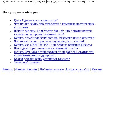
цели: кто-то хочет подтянуть фигуру, чтобы нравиться противо...
Популярные
обзоры
Где в Одессе купить квартиру?!
Что нужно знать про заработок с помощью партнерских
программ
Шпунт ларсена 12 м Vector Shpunt: что рекомендуется
учитывать во время строительства?
Купить доменную зону com.ua: рекомендации экспертов
Что нужно знать про генерацию лидов в facebook
Купить уза (ЛОГИНТЕХ) и подобные решения бизнеса
Що відомо про рослинне харчування новини
Печать журнала в типографии по недорогой стоимости:
поиск компании-подрядчика
Каким должен быть успешный таксист?
Успешный таксист
Главная
|
Фитнес каталог
|
Добавить статью
|
Структура сайта
|
Кто мы