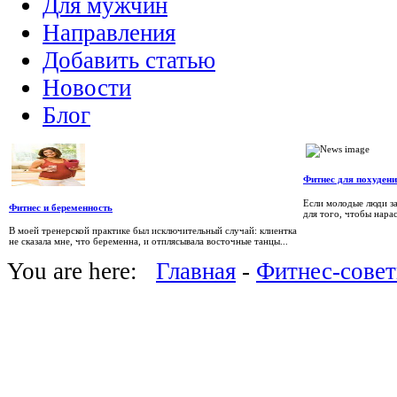
Для мужчин
Направления
Добавить статью
Новости
Блог
Фитнес для похуден
Если молодые люди з
Фитнес и беременность
для того, чтобы нара
В моей тренерской практике был исключительный случай: клиентка
не сказала мне, что беременна, и отплясывала восточные танцы...
You are here:
Главная
-
Фитнес-сове