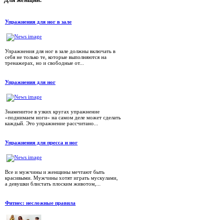
Для
женщин:
Упражнения для ног в зале
Упражнения для ног в зале должны включать в
себя не только те, которые выполняются на
тренажерах, но и свободные от...
Упражнения для ног
Знаменитое в узких кругах упражнение
«поднимаем ноги» на самом деле может сделать
каждый. Это упражнение рассчитано...
Упражнения для пресса и ног
Все и мужчины и женщины мечтают быть
красивыми. Мужчины хотят играть мускулами,
а девушки блистать плоским животом,...
Фитнес: несложные правила