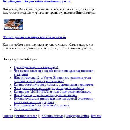
Бодибилдинг. Вторая тайна мышечного роста
Допустим, Вы начали хорошо питаться, все также ходите в спорт
зал, читаете модные журналы по тренингу, ищете в Интернете ра...
Фитнес для начинающих или с чего начать
Как и в любом деле, начинать нужно с малого. Самое малое, что
человек может сделать для своего тела, - это несколько просты...
Популярные
обзоры
Где в Одессе купить квартиру?!
Что нужно знать про заработок с помощью партнерских
программ
Шпунт ларсена 12 м Vector Shpunt: что рекомендуется
учитывать во время строительства?
Купить доменную зону com.ua: рекомендации экспертов
Что нужно знать про генерацию лидов в facebook
Купить уза (ЛОГИНТЕХ) и подобные решения бизнеса
Що відомо про рослинне харчування новини
Печать журнала в типографии по недорогой стоимости:
поиск компании-подрядчика
Каким должен быть успешный таксист?
Успешный таксист
Главная
|
Фитнес каталог
|
Добавить статью
|
Структура сайта
|
Кто мы