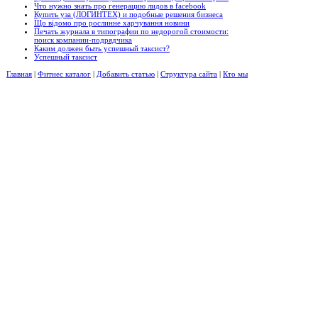
Что нужно знать про генерацию лидов в facebook
Купить уза (ЛОГИНТЕХ) и подобные решения бизнеса
Що відомо про рослинне харчування новини
Печать журнала в типографии по недорогой стоимости:
поиск компании-подрядчика
Каким должен быть успешный таксист?
Успешный таксист
Главная
|
Фитнес каталог
|
Добавить статью
|
Структура сайта
|
Кто мы