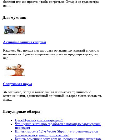
болезни или же просто чтобы согреться. Отвары из трав всегда
исп...
Для
мужчин:
Активные занятия спортом
Казалось бы, польза для здоровья от активных занятий спортом
несомненна. Однако американские ученые предупреждают, что,
пер...
Спортивная наука
36 лет назад, когда я только начал заниматься тренингом с
отягощениями, единственной причиной, которая могла заставить
жен...
Популярные
обзоры
Где в Одессе купить квартиру?!
Что нужно знать про заработок с помощью партнерских
программ
Шпунт ларсена 12 м Vector Shpunt: что рекомендуется
учитывать во время строительства?
Купить доменную зону com.ua: рекомендации экспертов