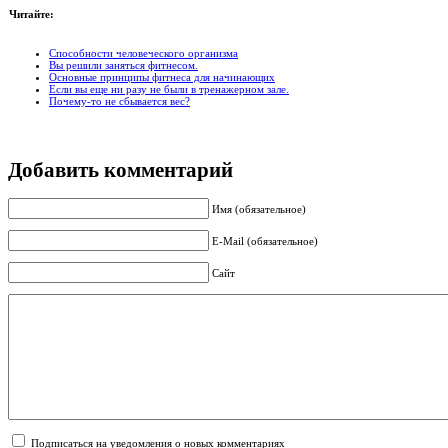
Читайте:
Способности человеческого организма
Вы решили заняться фитнесом.
Основные принципы фитнеса для начинающих
Если вы еще ни разу не были в тренажерном зале.
Почему-то не сбывается вес?
Добавить комментарий
Имя (обязательное)
E-Mail (обязательное)
Сайт
Подписаться на уведомления о новых комментариях