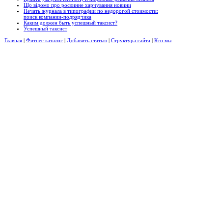
Що відомо про рослинне харчування новини
Печать журнала в типографии по недорогой стоимости:
поиск компании-подрядчика
Каким должен быть успешный таксист?
Успешный таксист
Главная
|
Фитнес каталог
|
Добавить статью
|
Структура сайта
|
Кто мы