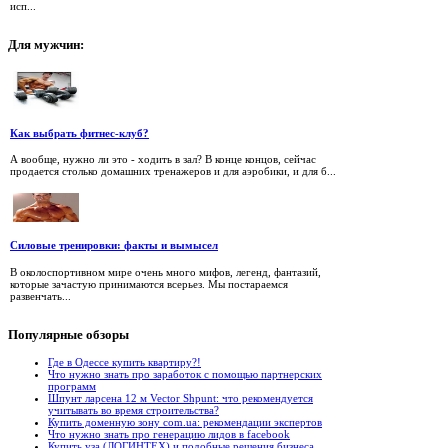
исп...
Для
мужчин:
Как выбрать фитнес-клуб?
А вообще, нужно ли это - ходить в зал? В конце концов, сейчас
продается столько домашних тренажеров и для аэробики, и для б...
Силовые тренировки: факты и вымысел
В околоспортивном мире очень много мифов, легенд, фантазий,
которые зачастую принимаются всерьез. Мы постараемся
развенчать...
Популярные
обзоры
Где в Одессе купить квартиру?!
Что нужно знать про заработок с помощью партнерских
программ
Шпунт ларсена 12 м Vector Shpunt: что рекомендуется
учитывать во время строительства?
Купить доменную зону com.ua: рекомендации экспертов
Что нужно знать про генерацию лидов в facebook
Купить уза (ЛОГИНТЕХ) и подобные решения бизнеса