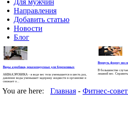
Для мужчин
Направления
Добавить статью
Новости
Блог
Вернуть форму после
Виды аэробики, рекомендуемые для беременных
В большинстве случа
лишний вес. Справитьс
АКВААЭРОБИКА - в воде вес тела уменьшается в шесть раз,
давление воды уменьшает задержку жидкости в организме и
снижает о...
You are here:
Главная
-
Фитнес-сове