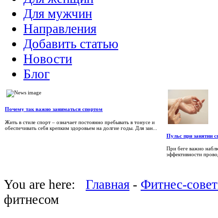
Для мужчин
Направления
Добавить статью
Новости
Блог
Почему так важно заниматься спортом
Жить в стиле спорт – означает постоянно пребывать в тонусе и
обеспечивать себя крепким здоровьем на долгие годы. Для зан...
Пульс при занятии 
При беге важно наблю
эффективности провод
You are here:
Главная
-
Фитнес-сове
фитнесом