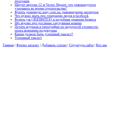
программ
Шпунт ларсена 12 м Vector Shpunt: что рекомендуется
учитывать во время строительства?
Купить доменную зону com.ua: рекомендации экспертов
Что нужно знать про генерацию лидов в facebook
Купить уза (ЛОГИНТЕХ) и подобные решения бизнеса
Що відомо про рослинне харчування новини
Печать журнала в типографии по недорогой стоимости:
поиск компании-подрядчика
Каким должен быть успешный таксист?
Успешный таксист
Главная
|
Фитнес каталог
|
Добавить статью
|
Структура сайта
|
Кто мы