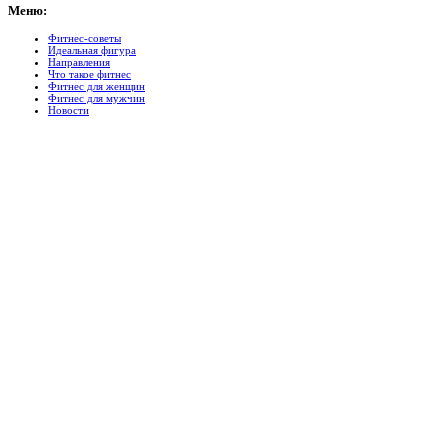
Меню:
Фитнес-советы
Идеальная фигура
Направления
Что такое фитнес
Фитнес для женщин
Фитнес для мужчин
Новости