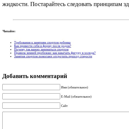
жидкости. Постарайтесь следовать принципам зд
Читайте:
Требования к занятиям спортом ребенка
Как привести себя в форму после родов?
Почему так важно заниматься спортом
Правила зимней пробежки: как накачать фигуру в холода?
Занятия спортом помогают отсрочить приход старости
Добавить комментарий
Имя (обязательное)
E-Mail (обязательное)
Сайт