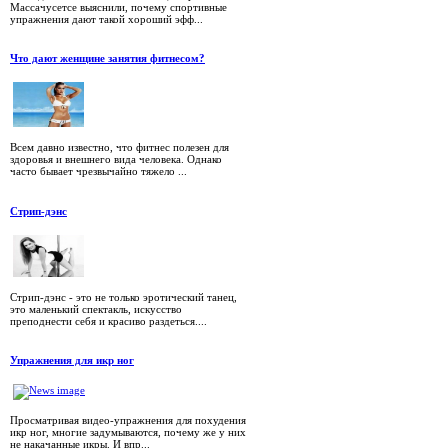
Массачусетсе выяснили, почему спортивные
упражнения дают такой хороший эфф...
Что дают женщине занятия фитнесом?
Всем давно известно, что фитнес полезен для
здоровья и внешнего вида человека. Однако
часто бывает чрезвычайно тяжело ...
Стрип-дэнс
Стрип-дэнс - это не только эротический танец,
это маленький спектакль, искусство
преподнести себя и красиво раздеться....
Упражнения для икр ног
Просматривая видео-упражнения для похудения
икр ног, многие задумываются, почему же у них
не накачанные икры. И впр...