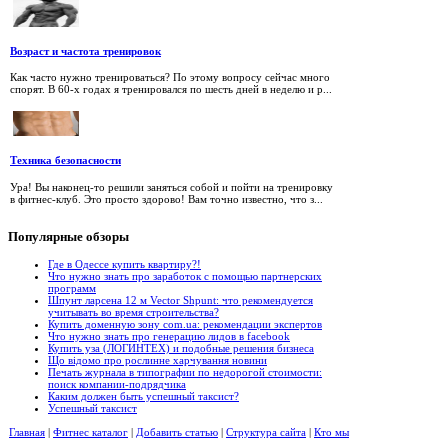
Возраст и частота тренировок
Как часто нужно тренироваться? По этому вопросу сейчас много
спорят. В 60-х годах я тренировался по шесть дней в неделю и р...
Техника безопасности
Ура! Вы наконец-то решили заняться собой и пойти на тренировку
в фитнес-клуб. Это просто здорово! Вам точно известно, что з...
Популярные
обзоры
Где в Одессе купить квартиру?!
Что нужно знать про заработок с помощью партнерских
программ
Шпунт ларсена 12 м Vector Shpunt: что рекомендуется
учитывать во время строительства?
Купить доменную зону com.ua: рекомендации экспертов
Что нужно знать про генерацию лидов в facebook
Купить уза (ЛОГИНТЕХ) и подобные решения бизнеса
Що відомо про рослинне харчування новини
Печать журнала в типографии по недорогой стоимости:
поиск компании-подрядчика
Каким должен быть успешный таксист?
Успешный таксист
Главная
|
Фитнес каталог
|
Добавить статью
|
Структура сайта
|
Кто мы