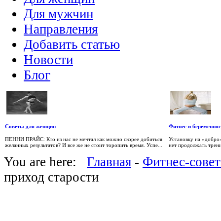
Для мужчин
Направления
Добавить статью
Новости
Блог
Советы для женщин
Фитнес и беременнос
ПЕННИ ПРАЙС: Кто из нас не мечтал как можно скорее добиться
Установку на «добро»
желанных результатов? И все же не стоит торопить время. Успе...
нет продолжать трени
You are here:
Главная
-
Фитнес-сове
приход старости