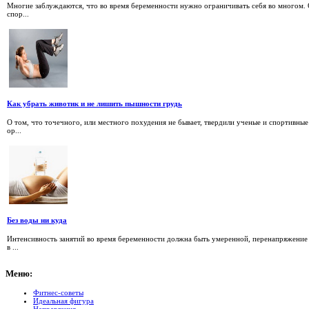
Многие заблуждаются, что во время беременности нужно ограничивать себя во многом. О
спор...
Как убрать животик и не лишить пышности грудь
О том, что точечного, или местного похудения не бывает, твердили ученые и спортивные
ор...
Без воды ни куда
Интенсивность занятий во время бере­менности должна быть умеренной, пе­ренапряжение 
в ...
Меню:
Фитнес-советы
Идеальная фигура
Направления