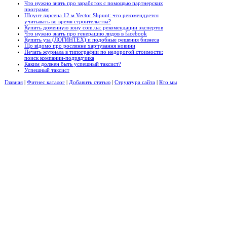
Что нужно знать про заработок с помощью партнерских
программ
Шпунт ларсена 12 м Vector Shpunt: что рекомендуется
учитывать во время строительства?
Купить доменную зону com.ua: рекомендации экспертов
Что нужно знать про генерацию лидов в facebook
Купить уза (ЛОГИНТЕХ) и подобные решения бизнеса
Що відомо про рослинне харчування новини
Печать журнала в типографии по недорогой стоимости:
поиск компании-подрядчика
Каким должен быть успешный таксист?
Успешный таксист
Главная
|
Фитнес каталог
|
Добавить статью
|
Структура сайта
|
Кто мы