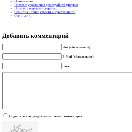
Осиная талия
Пилатес: упражнения для стройной фигурки
Пилатес раскрывает секреты…
Стриптиз – танец страсти и чувственности
Стрип-дэнс
Добавить комментарий
Имя (обязательное)
E-Mail (обязательное)
Сайт
Подписаться на уведомления о новых комментариях