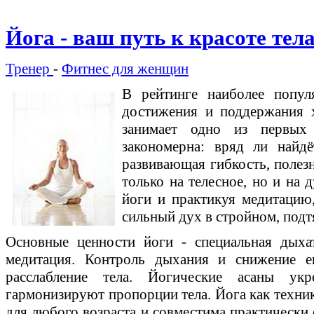
Йога - ваш путь к красоте тела
Тренер
-
Фитнес для женщин
В рейтинге наиболее попул
достижения и поддержания 
занимает одно из первых
закономерна: вряд ли найдё
развивающая гибкость, полезн
только на телесное, но и на 
йоги и практикуя медитацию
сильный дух в стройном, подт
Основные ценности йоги - специальная дыхат
медитация. Контроль дыхания и снижение е
расслабление тела. Йогические асаны у
гармонизируют пропорции тела. Йога как техник
для любого возраста и совместима практически