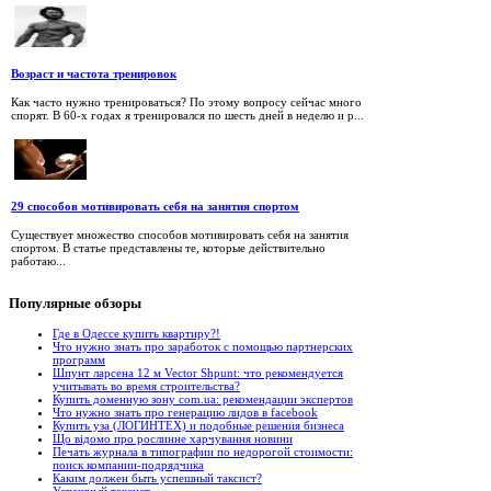
Возраст и частота тренировок
Как часто нужно тренироваться? По этому вопросу сейчас много
спорят. В 60-х годах я тренировался по шесть дней в неделю и р...
29 способов мотивировать себя на занятия спортом
Существует множество способов мотивировать себя на занятия
спортом. В статье представлены те, которые действительно
работаю...
Популярные
обзоры
Где в Одессе купить квартиру?!
Что нужно знать про заработок с помощью партнерских
программ
Шпунт ларсена 12 м Vector Shpunt: что рекомендуется
учитывать во время строительства?
Купить доменную зону com.ua: рекомендации экспертов
Что нужно знать про генерацию лидов в facebook
Купить уза (ЛОГИНТЕХ) и подобные решения бизнеса
Що відомо про рослинне харчування новини
Печать журнала в типографии по недорогой стоимости:
поиск компании-подрядчика
Каким должен быть успешный таксист?
Успешный таксист