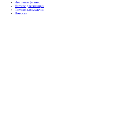
Что такое фитнес
Фитнес для женщин
Фитнес для мужчин
Новости