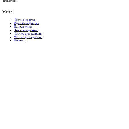
зачастую...
Меню:
Фитнес-советы
Идеальная фигура
Направления
Что такое фитнес
Фитнес для женщин
Фитнес для мужчин
Новости