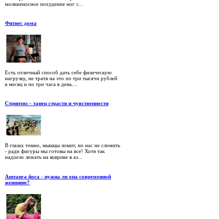
молниеносное похудение ног с...
Фитнес дома
Есть отличный способ дать себе физическую
нагрузку, не тратя на это по три тысячи рублей
в месяц и по три часа в день....
Стриптиз – танец страсти и чувственности
В глазах темно, мышцы ломит, но нас не сломить
- ради фигуры мы готовы на все! Хотя так
надоело лежать на коврике в аэ...
Аштанга йога - нужна ли она современной
женщине?