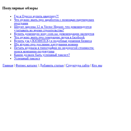
Популярные
обзоры
Где в Одессе купить квартиру?!
Что нужно знать про заработок с помощью партнерских
программ
Шпунт ларсена 12 м Vector Shpunt: что рекомендуется
учитывать во время строительства?
Купить доменную зону com.ua: рекомендации экспертов
Что нужно знать про генерацию лидов в facebook
Купить уза (ЛОГИНТЕХ) и подобные решения бизнеса
Що відомо про рослинне харчування новини
Печать журнала в типографии по недорогой стоимости:
поиск компании-подрядчика
Каким должен быть успешный таксист?
Успешный таксист
Главная
|
Фитнес каталог
|
Добавить статью
|
Структура сайта
|
Кто мы