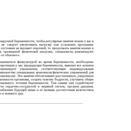
нируемой беременности, чтобы регулярные занятия вошли у вас в
, не следует увеличивать нагрузку или усложнять программу
 состояние не внушает опасений, то продолжать занятия можно и
ь чрезмерной физической нагрузки, специалисты рекомендуют
 от обычного.
заниматься физкультурой во время беременности, необходимо
к протекали у вас предыдущие беременности, выяснит все аспекты
екомендует упражнения, соответствующие индивидуальным
 множество специальных комплексов физических упражнений для
омплексов). Эти занятия обеспечивают рассчитанную, умеренную
можности организма, создать чувство бодрости, улучшить общее
ормального течения беременности. Тем самым они содействуют
ти сердечно-сосудистой и нервной систем, органов дыхания,
 снабжение будущей мамы и ее малыша достаточным количеством
и тазового дна.