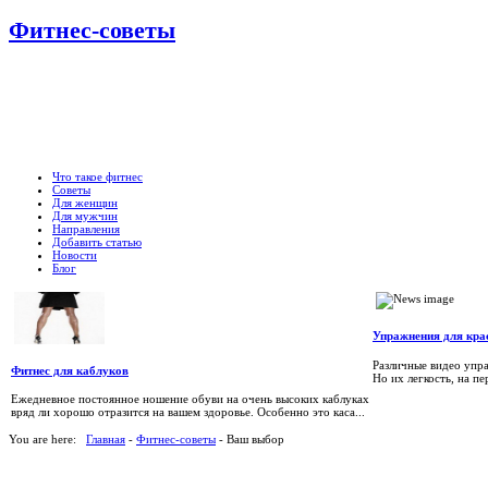
Фитнес-советы
Что такое фитнес
Советы
Для женщин
Для мужчин
Направления
Добавить статью
Новости
Блог
Упражнения для кра
Различные видео упра
Фитнес для каблуков
Но их легкость, на пер
Ежедневное постоянное ношение обуви на очень высоких каблуках
вряд ли хорошо отразится на вашем здоровье. Особенно это каса...
You are here:
Главная
-
Фитнес-советы
- Ваш выбор