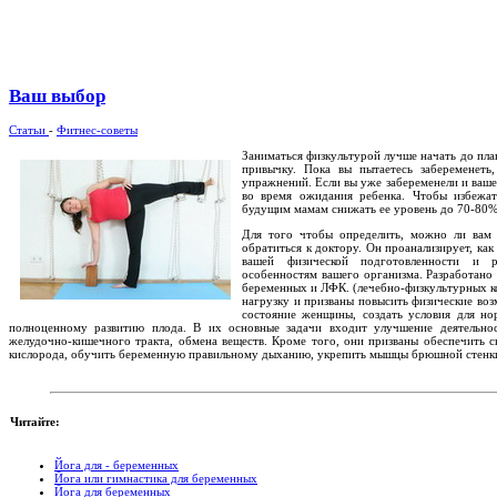
Ваш выбор
Статьи
-
Фитнес-советы
Заниматься физкультурой лучше начать до пла
привычку. Пока вы пытаетесь забеременеть
упражнений. Если вы уже забеременели и ваше
во время ожидания ребенка. Чтобы избежат
будущим мамам снижать ее уровень до 70-80%
Для того чтобы определить, можно ли вам 
обратиться к доктору. Он проанализирует, ка
вашей физической подготовленности и р
особенностям вашего организма. Разработано
беременных и ЛФК. (лечебно-физкультурных к
нагрузку и призваны повысить физические воз
состояние женщины, создать условия для н
полноценному развитию плода. В их основные задачи входит улучшение деятельнос
желудочно-кишечного тракта, обмена веществ. Кроме того, они призваны обеспечить
кислорода, обучить беременную правильному дыханию, укрепить мышцы брюшной стенки 
Читайте:
Йога для - беременных
Йога или гимнастика для беременных
Йога для беременных