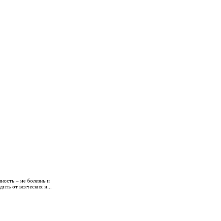
ость – не болезнь и
ить от всяческих н...