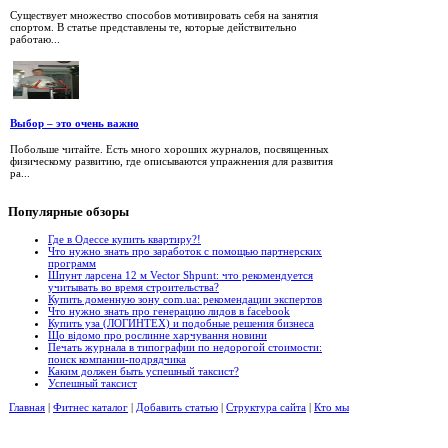
Существует множество способов мотивировать себя на занятия
спортом. В статье представлены те, которые действительно
работаю...
Выбор – это очень важно
Побольше читайте. Есть много хороших журналов, посвященных
физическому развитию, где описываются упражнения для развития
ра...
Популярные
обзоры
Где в Одессе купить квартиру?!
Что нужно знать про заработок с помощью партнерских
программ
Шпунт ларсена 12 м Vector Shpunt: что рекомендуется
учитывать во время строительства?
Купить доменную зону com.ua: рекомендации экспертов
Что нужно знать про генерацию лидов в facebook
Купить уза (ЛОГИНТЕХ) и подобные решения бизнеса
Що відомо про рослинне харчування новини
Печать журнала в типографии по недорогой стоимости:
поиск компании-подрядчика
Каким должен быть успешный таксист?
Успешный таксист
Главная
|
Фитнес каталог
|
Добавить статью
|
Структура сайта
|
Кто мы