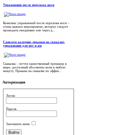
Упражнения после перелома ноги
Комплекс упражнений после перелома ноги –
очень важное мероприятие, которое следует
проводить ежедневно или через д...
Сжигаем калории: прыжки на скакалке,
упражнения для ног и жи
Скакалка – почти единственный тренажер в
мире, доступный абсолютно всем в любую
минуту. Прыжки на скакалке по эффек...
Авторизация
Логин
Пароль
Запомнить меня