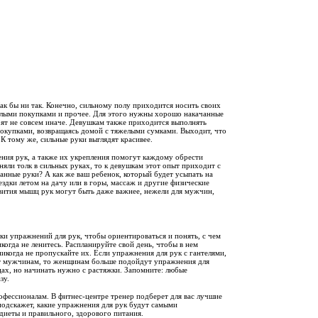
ак бы ни так. Конечно, сильному полу приходится носить своих
елыми покупками и прочее. Для этого нужны хорошо накачанные
оят не совсем иначе. Девушкам также приходится выполнять
покупками, возвращаясь домой с тяжелыми сумками. Выходит, что
К тому же, сильные руки выглядят красивее.
ния рук, а также их укрепления помогут каждому обрести
яли толк в сильных руках, то к девушкам этот опыт приходит с
анные руки? А как же ваш ребенок, который будет усыпать на
здки летом на дачу или в горы, массаж и другие физические
вития мышц рук могут быть даже важнее, нежели для мужчин,
ки упражнений для рук, чтобы ориентироваться и понять, с чем
икогда не ленитесь. Распланируйте свой день, чтобы в нем
никогда не пропускайте их. Если упражнения для рук с гантелями,
ут мужчинам, то женщинам больше подойдут упражнения для
цах, но начинать нужно с растяжки. Запомните: любые
зу.
рофессионалам. В фитнес-центре тренер подберет для вас лучшие
подскажет, какие упражнения для рук будут самыми
диеты и правильного, здорового питания.