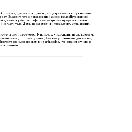
 К тому же, для левой и правой руки упражнения могут немного
аоборот. Выходит, что в повседневной жизни незадействованной
узку, нежели рабочей. В фитнес-центре вам предложат целый
дной области тела. Дома же вы сможете продолжить упражнения,
после травм и переломов. К примеру, упражнения после перелома
ивание мышц. Это, как правило, базовые упражнения для кистей,
брегайте своим здоровьем и не забывайте, что следить нужно за
ым и сильным.