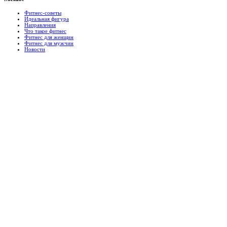
Фитнес-советы
Идеальная фигура
Направления
Что такое фитнес
Фитнес для женщин
Фитнес для мужчин
Новости