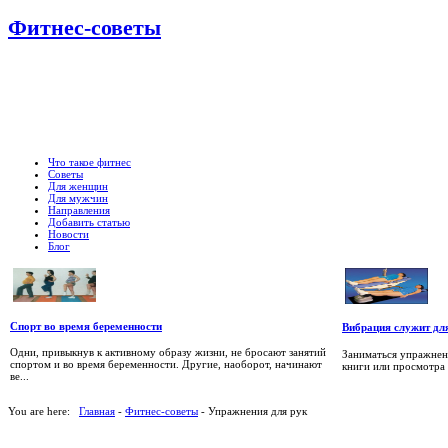
Фитнес-советы
Что такое фитнес
Советы
Для женщин
Для мужчин
Направления
Добавить статью
Новости
Блог
Спорт во время беременности
Вибрация служит дл
Одни, привыкнув к активному образу жизни, не бросают занятий
Заниматься упражнен
спортом и во время беременности. Другие, наоборот, начинают
книги или просмотра т
ве...
You are here:
Главная
-
Фитнес-советы
- Упражнения для рук