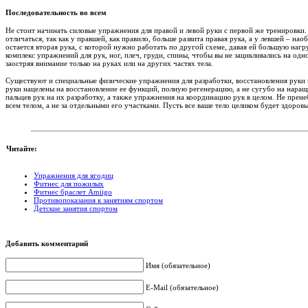
Последовательность во всем
Не стоит начинать силовые упражнения для правой и левой руки с первой же тренировки.
отличаться, так как у правшей, как правило, больше развита правая рука, а у левшей – н
остается вторая рука, с которой нужно работать по другой схеме, давая ей большую нагр
комплекс упражнений для рук, ног, плеч, груди, спины, чтобы вы не зацикливались на о
заостряя внимание только на руках или на других частях тела.
Существуют и специальные физические упражнения для разработки, восстановления руки 
руки нацелены на восстановление ее функций, полную регенерацию, а не сугубо на наращ
пальцев рук на их разработку, а также упражнения на координацию рук в целом. Не прене
всем телом, а не за отдельными его участками. Пусть все ваше тело целиком будет здоров
Читайте:
Упражнения для ягодиц
Фитнес для пожилых
Фитнес браслет Amiigo
Противопоказания к занятиям спортом
Детские занятия спортом
Добавить комментарий
Имя (обязательное)
E-Mail (обязательное)