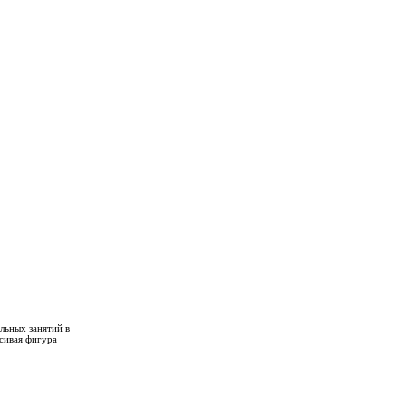
льных занятий в
сивая фигура