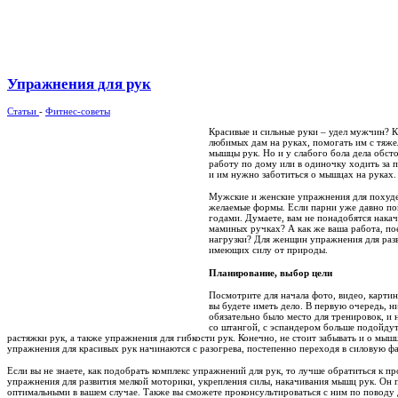
Упражнения для рук
Статьи
-
Фитнес-советы
Красивые и сильные руки – удел мужчин? К
любимых дам на руках, помогать им с тяж
мышцы рук. Но и у слабого бола дела обст
работу по дому или в одиночку ходить за 
и им нужно заботиться о мышцах на руках. 
Мужские и женские упражнения для похуде
желаемые формы. Если парни уже давно пон
годами. Думаете, вам не понадобятся накач
маминых ручках? А как же ваша работа, пое
нагрузки? Для женщин упражнения для раз
имеющих силу от природы.
Планирование, выбор цели
Посмотрите для начала фото, видео, картин
вы будете иметь дело. В первую очередь, н
обязательно было место для тренировок, и 
со штангой, с эспандером больше подойд
растяжки рук, а также упражнения для гибкости рук. Конечно, не стоит забывать и о мыш
упражнения для красивых рук начинаются с разогрева, постепенно переходя в силовую фа
Если вы не знаете, как подобрать комплекс упражнений для рук, то лучше обратиться к п
упражнения для развития мелкой моторики, укрепления силы, накачивания мышц рук. Он 
оптимальными в вашем случае. Также вы сможете проконсультироваться с ним по поводу 