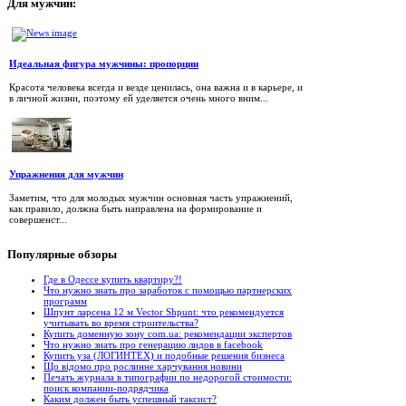
Для
мужчин:
Идеальная фигура мужчины: пропорции
Красота человека всегда и везде ценилась, она важна и в карьере, и
в личной жизни, поэтому ей уделяется очень много вним...
Упражнения для мужчин
Заметим, что для молодых мужчин основная часть упражнений,
как правило, должна быть направлена на формирование и
совершенст...
Популярные
обзоры
Где в Одессе купить квартиру?!
Что нужно знать про заработок с помощью партнерских
программ
Шпунт ларсена 12 м Vector Shpunt: что рекомендуется
учитывать во время строительства?
Купить доменную зону com.ua: рекомендации экспертов
Что нужно знать про генерацию лидов в facebook
Купить уза (ЛОГИНТЕХ) и подобные решения бизнеса
Що відомо про рослинне харчування новини
Печать журнала в типографии по недорогой стоимости:
поиск компании-подрядчика
Каким должен быть успешный таксист?