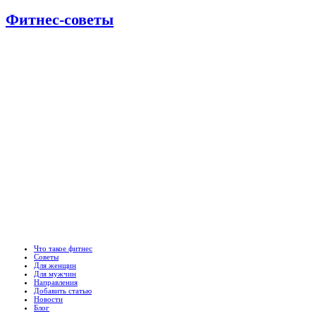
Фитнес-советы
Что такое фитнес
Советы
Для женщин
Для мужчин
Направления
Добавить статью
Новости
Блог