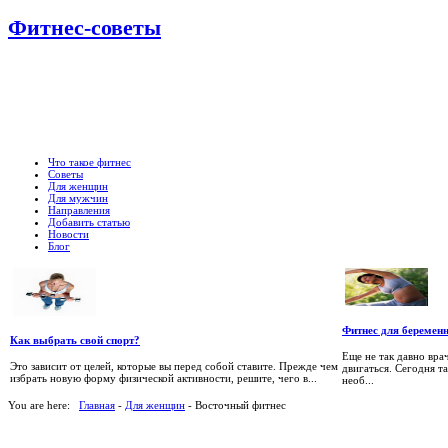
Фитнес-советы
Что такое фитнес
Советы
Для женщин
Для мужчин
Направления
Добавить статью
Новости
Блог
Фитнес для беремен
Как выбрать свой спорт?
Еще не так давно вр
Это зависит от целей, которые вы перед собой ставите. Прежде чем
двигаться. Сегодня т
избрать новую форму физической активности, решите, чего в...
необ...
You are here:
Главная
-
Для женщин
- Восточный фитнес