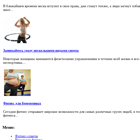
В ближайшем времени весна вступит в свои права, дни станут теплее, а люди начнут изб
мног...
Занимайтесь сразу несколькими видами спорта
Некоторые женщины занимаются физическими упражнениями в течение всей жизни и все-
неспортивна....
Фитнес для беременных
Сегодня фитнес открывает широкие возможности для самых различных групп людей, в том
фитнеса...
Меню:
Фитнес-советы
Идеальная фигура