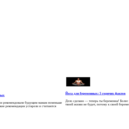
Йога для беременных: 5 горячих фактов
ных
Дело сделано — теперь ты беременна! Более
ачи рекомендовали будущим мамам поменьше
твоей жизни не будет, потому к своей береме
акие рекомендации устарели и считаются