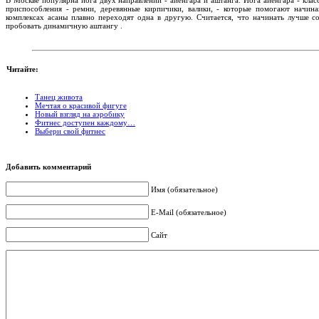
приспособления - ремни, деревянные кирпичики, валики, - которые помогают начин
комплексах асаны плавно переходят одна в другую. Считается, что начинать лучше со 
пробовать динамичную аштангу .
Читайте:
Танец живота
Мечтая о красивой фигуге
Новый взгляд на аэробику
Фитнес доступен каждому…
Выбери свой фитнес
Добавить комментарий
Имя (обязательное)
E-Mail (обязательное)
Сайт