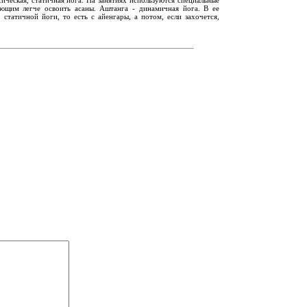
ающим легче освоить асаны. Аштанга - динамичная йога. В ее
статичной йоги, то есть с айенгары, а потом, если захочется,