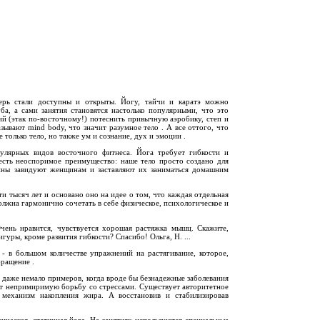
ерь стали доступны и открыты. Йогу, тайчи и каратэ можно
ба, а сами занятия становятся настолько популярными, что это
й (этак по-восточному!) потеснить привычную аэробику, степ и
зывают mind body, что значит разумное тело . А все оттого, что
 только тело, но также ум и сознание, дух и эмоции .
пулярных видов восточного фитнеса. Йога требует гибкости и
есть неоспоримое преимущество: наше тело просто создано для
ины завидуют женщинам и заставляют их заниматься домашним
ти тысяч лет и основано оно на идее о том, что каждая отдельная
олжна гармонично сочетать в себе физическое, психологическое и
чень нравится, чувствуется хорошая растяжка мышц. Скажите,
уры, кроме развития гибкости? Спасибо! Ольга, Н. ...
 - в большом количестве упражнений на растягивание, которое,
ращение .
ь даже немало примеров, когда вроде бы безнадежные заболевания
ет непримиримую борьбу со стрессами. Существует авторитетное
механизм накопления жира. А восстановив и стабилизировав
сическая, статичная йога. На занятиях используются специальные