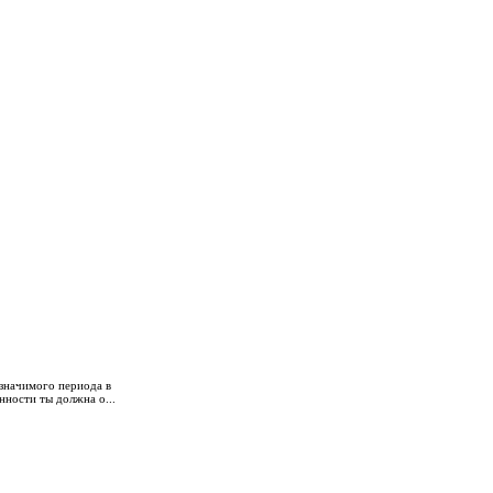
 значимого периода в
нности ты должна о...