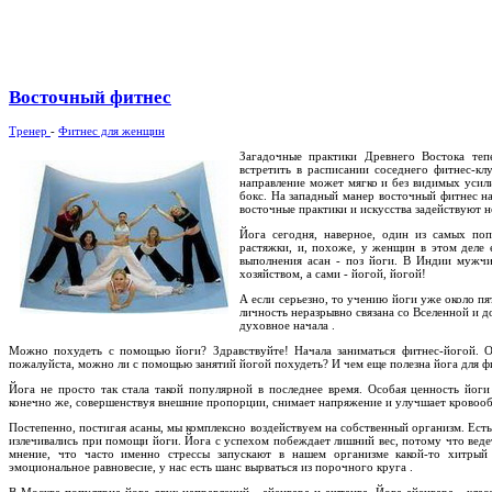
Восточный фитнес
Тренер
-
Фитнес для женщин
Загадочные практики Древнего Востока теп
встретить в расписании соседнего фитнес-клу
направление может мягко и без видимых усили
бокс. На западный манер восточный фитнес на
восточные практики и искусства задействуют не
Йога сегодня, наверное, один из самых по
растяжки, и, похоже, у женщин в этом деле 
выполнения асан - поз йоги. В Индии мужч
хозяйством, а сами - йогой, йогой!
А если серьезно, то учению йоги уже около пя
личность неразрывно связана со Вселенной и д
духовное начала .
Можно похудеть с помощью йоги? Здравствуйте! Начала заниматься фитнес-йогой. О
пожалуйста, можно ли с помощью занятий йогой похудеть? И чем еще полезна йога для фиг
Йога не просто так стала такой популярной в последнее время. Особая ценность йоги
конечно же, совершенствуя внешние пропорции, снимает напряжение и улучшает кровооб
Постепенно, постигая асаны, мы комплексно воздействуем на собственный организм. Ест
излечивались при помощи йоги. Йога с успехом побеждает лишний вес, потому что вед
мнение, что часто именно стрессы запускают в нашем организме какой-то хитрый 
эмоциональное равновесие, у нас есть шанс вырваться из порочного круга .
В Москве популярна йога двух направлений - айенгара и аштанга. Йога айенгара - клас