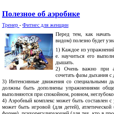
Полезное об аэробике
Тренер
-
Фитнес для женщин
Перед тем, как начать
видом) полезно будет уз
1) Каждое из упражнений
е. научиться его выполн
дышать.
2) Очень важно при а
сочетать фазы дыхания с
3) Интенсивные движения со специальными д
должны быть дополнены упражнениями общер
выполняются при спокойном, ровном, неглубоко
4) Аэробный комплекс может быть составлен с 
может быть игровой (для детей), атлетической
форме), психорегулирующей (для тех, кто в про