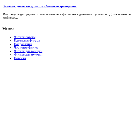
Занятия фитнесом дома: особенности тренировок
Все чаще люди предпочитают заниматься фитнесом в домашних условиях. Дома заниматься 
любимая...
Меню:
Фитнес-советы
Идеальная фигура
Направления
Что такое фитнес
Фитнес для женщин
Фитнес для мужчин
Новости