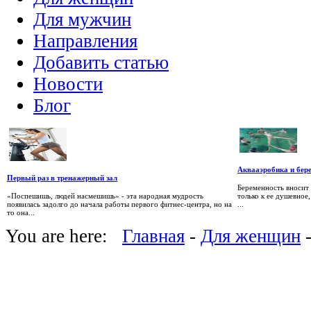
Для мужчин
Направления
Добавить статью
Новости
Блог
Аквааэробика и бер
Первый раз в тренажерный зал
Беременность вносит
«Поспешишь, людей насмешишь» - эта народная мудрость
только к ее душевное
появилась задолго до начала работы первого фитнес-центра, но на
...
то она...
You are here:
Главная
-
Для женщин
-