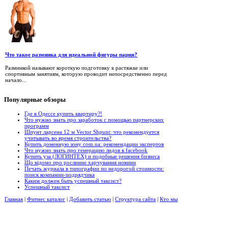
Что такое разминка для идеальной фигуры парня?
Разминкой называют короткую подготовку к растяжке или
спортивным занятиям, которую проводит непосредственно перед
начало...
Популярные
обзоры
Где в Одессе купить квартиру?!
Что нужно знать про заработок с помощью партнерских
программ
Шпунт ларсена 12 м Vector Shpunt: что рекомендуется
учитывать во время строительства?
Купить доменную зону com.ua: рекомендации экспертов
Что нужно знать про генерацию лидов в facebook
Купить уза (ЛОГИНТЕХ) и подобные решения бизнеса
Що відомо про рослинне харчування новини
Печать журнала в типографии по недорогой стоимости:
поиск компании-подрядчика
Каким должен быть успешный таксист?
Успешный таксист
Главная
|
Фитнес каталог
|
Добавить статью
|
Структура сайта
|
Кто мы