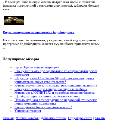
- В мышцах. Работающие мышцы потребляют больше гликогена
(глюкозы, накопленной в митохондриях клеток), забирают больше
глюк...
Виды тренировки по программе бодибилдинга
На этом этапе Вы, возможно, уже решил, какой вид тренировки по
программе бодибилдинга кажется ему наиболее привлекательным
...
Популярные
обзоры
Где в Одессе купить квартиру?!
Что нужно знать про заработок с помощью партнерских
программ
Шпунт ларсена 12 м Vector Shpunt: что рекомендуется
учитывать во время строительства?
Купить доменную зону com.ua: рекомендации экспертов
Что нужно знать про генерацию лидов в facebook
Купить уза (ЛОГИНТЕХ) и подобные решения бизнеса
Що відомо про рослинне харчування новини
Печать журнала в типографии по недорогой стоимости:
поиск компании-подрядчика
Каким должен быть успешный таксист?
Успешный таксист
Главная
|
Фитнес каталог
|
Добавить статью
|
Структура сайта
|
Кто мы