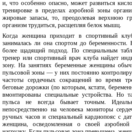
и, что особенно опасно, может развиться кисл
тренировке в пределах аэробной зоны органи
жировые запасы, то, преодолевая верхнюю г
организм трудиться, расщепляя белок мышц.
Когда женщина приходит в спортивный клу
занималась ли она спортом до беременности. Е
более щадящий подход. По специальным таб
тренер или спортивный врач клуба найдет ин
зону. На занятиях беременные женщины обыч
пульсовой зоны — у них постоянно контролирую
частоты сердечных сокращений во время тр
беговые дорожки (по которым, кстати, беременн
вмонтированы специальные устройства. Но т
пульса не всегда бывает точным. Идеал
непосредственно на человека мониторы серд
ручных часов и специальный кардиопояс с да
женщина, осведомленная о своей аэробной 
нагрузку. Если пульсовая зона превышена, жен