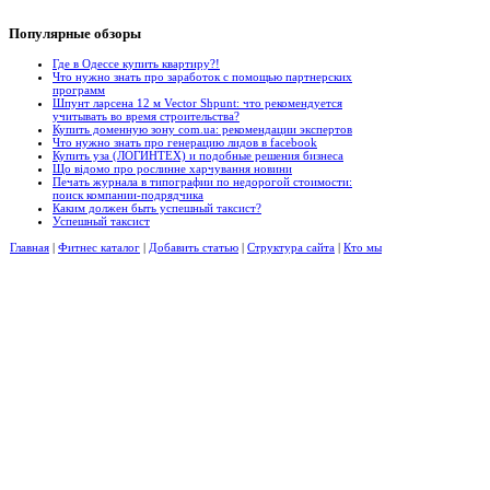
Популярные
обзоры
Где в Одессе купить квартиру?!
Что нужно знать про заработок с помощью партнерских
программ
Шпунт ларсена 12 м Vector Shpunt: что рекомендуется
учитывать во время строительства?
Купить доменную зону com.ua: рекомендации экспертов
Что нужно знать про генерацию лидов в facebook
Купить уза (ЛОГИНТЕХ) и подобные решения бизнеса
Що відомо про рослинне харчування новини
Печать журнала в типографии по недорогой стоимости:
поиск компании-подрядчика
Каким должен быть успешный таксист?
Успешный таксист
Главная
|
Фитнес каталог
|
Добавить статью
|
Структура сайта
|
Кто мы