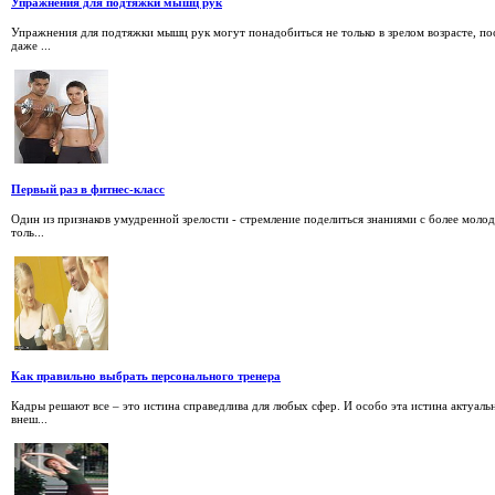
Упражнения для подтяжки мышц рук
Упражнения для подтяжки мышц рук могут понадобиться не только в зрелом возрасте, по
даже ...
Первый раз в фитнес-класс
Один из признаков умудренной зрелости - стремление поделиться знаниями с более молод
толь...
Как правильно выбрать персонального тренера
Кадры решают все – это истина справедлива для любых сфер. И особо эта истина актуаль
внеш...