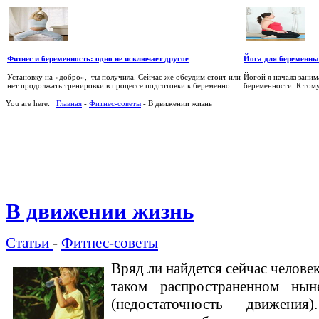
Фитнес и беременность: одно не исключает другое
Йога для беременн
Установку на «добро», ты получила. Сейчас же обсудим стоит или
Йогой я начала заним
нет продолжать тренировки в процессе подготовки к беременно...
беременности. К тому
You are here:
Главная
-
Фитнес-советы
- В движении жизнь
В движении жизнь
Статьи
-
Фитнес-советы
Вряд ли найдется сейчас человек
таком распространенном нын
(недостаточность движения