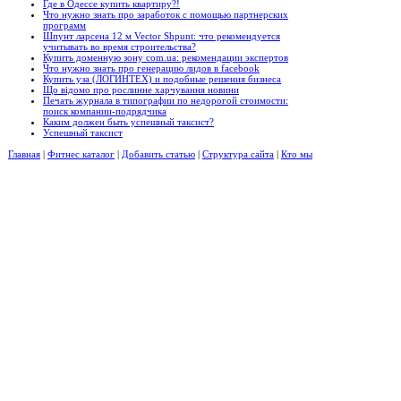
Где в Одессе купить квартиру?!
Что нужно знать про заработок с помощью партнерских
программ
Шпунт ларсена 12 м Vector Shpunt: что рекомендуется
учитывать во время строительства?
Купить доменную зону com.ua: рекомендации экспертов
Что нужно знать про генерацию лидов в facebook
Купить уза (ЛОГИНТЕХ) и подобные решения бизнеса
Що відомо про рослинне харчування новини
Печать журнала в типографии по недорогой стоимости:
поиск компании-подрядчика
Каким должен быть успешный таксист?
Успешный таксист
Главная
|
Фитнес каталог
|
Добавить статью
|
Структура сайта
|
Кто мы