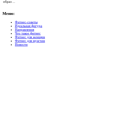
образ ...
Меню:
Фитнес-советы
Идеальная фигура
Направления
Что такое фитнес
Фитнес для женщин
Фитнес для мужчин
Новости