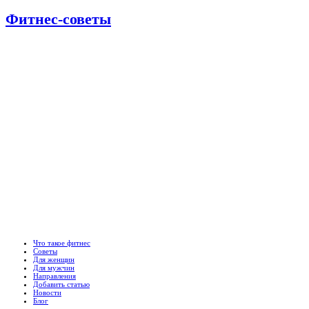
Фитнес-советы
Что такое фитнес
Советы
Для женщин
Для мужчин
Направления
Добавить статью
Новости
Блог