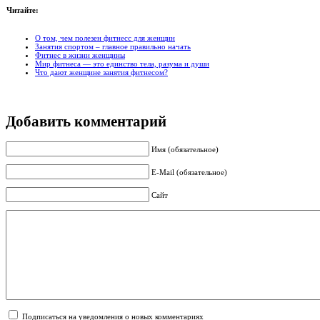
Читайте:
О том, чем полезен фитнесс для женщин
Занятия спортом – главное правильно начать
Фитнес в жизни женщины
Мир фитнеса — это единство тела, разума и души
Что дают женщине занятия фитнесом?
Добавить комментарий
Имя (обязательное)
E-Mail (обязательное)
Сайт
Подписаться на уведомления о новых комментариях