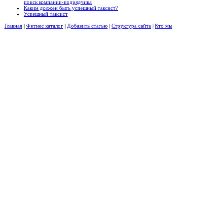
поиск компании-подрядчика
Каким должен быть успешный таксист?
Успешный таксист
Главная
|
Фитнес каталог
|
Добавить статью
|
Структура сайта
|
Кто мы