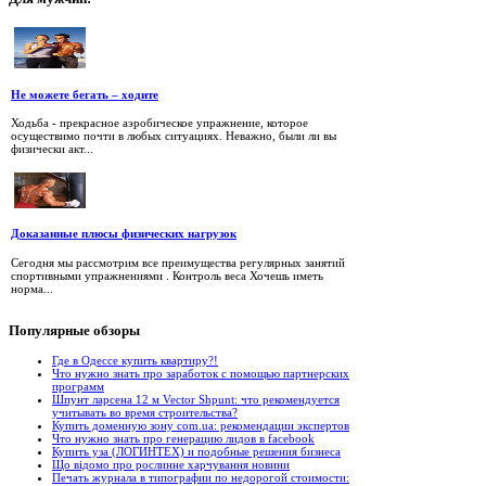
Не можете бегать – ходите
Ходьба - прекрасное аэробическое упражнение, которое
осуществимо почти в любых ситуациях. Неважно, были ли вы
физически акт...
Доказанные плюсы физических нагрузок
Сегодня мы рассмотрим все преимущества регулярных занятий
спортивными упражнениями . Контроль веса Хочешь иметь
норма...
Популярные
обзоры
Где в Одессе купить квартиру?!
Что нужно знать про заработок с помощью партнерских
программ
Шпунт ларсена 12 м Vector Shpunt: что рекомендуется
учитывать во время строительства?
Купить доменную зону com.ua: рекомендации экспертов
Что нужно знать про генерацию лидов в facebook
Купить уза (ЛОГИНТЕХ) и подобные решения бизнеса
Що відомо про рослинне харчування новини
Печать журнала в типографии по недорогой стоимости: