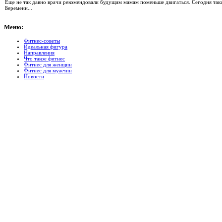
Еще не так давно врачи рекомендовали будущим мамам поменьше двигаться. Сегодня так
Беременн...
Меню:
Фитнес-советы
Идеальная фигура
Направления
Что такое фитнес
Фитнес для женщин
Фитнес для мужчин
Новости