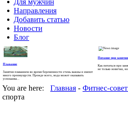
Для мужчин
Направления
Добавить статью
Новости
Блог
Питание при заняти
Плавание
Как питаться при за
не только новички, но
Занятия плаванием во время беременности очень важны и имеют
много преимущуств. Прежде всего, вода может оказывать
успокаива...
You are here:
Главная
-
Фитнес-сове
спорта