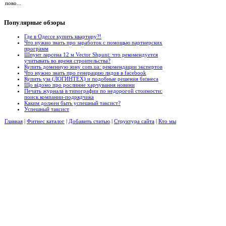
пово...
Популярные
обзоры
Где в Одессе купить квартиру?!
Что нужно знать про заработок с помощью партнерских
программ
Шпунт ларсена 12 м Vector Shpunt: что рекомендуется
учитывать во время строительства?
Купить доменную зону com.ua: рекомендации экспертов
Что нужно знать про генерацию лидов в facebook
Купить уза (ЛОГИНТЕХ) и подобные решения бизнеса
Що відомо про рослинне харчування новини
Печать журнала в типографии по недорогой стоимости:
поиск компании-подрядчика
Каким должен быть успешный таксист?
Успешный таксист
Главная
|
Фитнес каталог
|
Добавить статью
|
Структура сайта
|
Кто мы