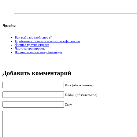
Читайте:
Как выбрать свой спорт?
Проблемы со спиной – займитесь фитнесом
Фитнес против стресса
Частота тренировок
Фитнес – тайны звезд Голливуда
Добавить комментарий
Имя (обязательное)
E-Mail (обязательное)
Сайт