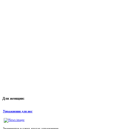
Для
женщин:
Упражнения для ног
Знаменитое в узких кругах упражнение