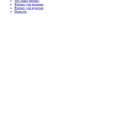
Что такое фитнес
Фитнес для женщин
Фитнес для мужчин
Новости