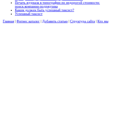
Печать журнала в типографии по недорогой стоимости:
поиск компании-подрядчика
Каким должен быть успешный таксист?
Успешный таксист
Главная
|
Фитнес каталог
|
Добавить статью
|
Структура сайта
|
Кто мы