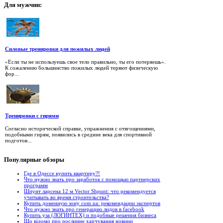
Для
мужчин:
Силовые тренировки для пожилых людей
«Если ты не используешь свое тело правильно, ты его потеряешь».
К сожалению большинство пожилых людей теряют физическую
фор...
Тренировки с гирями
Согласно исторической справке, упражнения с отягощениями,
подобными гирям, появились в средние века для спортивной
подготов...
Популярные
обзоры
Где в Одессе купить квартиру?!
Что нужно знать про заработок с помощью партнерских
программ
Шпунт ларсена 12 м Vector Shpunt: что рекомендуется
учитывать во время строительства?
Купить доменную зону com.ua: рекомендации экспертов
Что нужно знать про генерацию лидов в facebook
Купить уза (ЛОГИНТЕХ) и подобные решения бизнеса
Що відомо про рослинне харчування новини