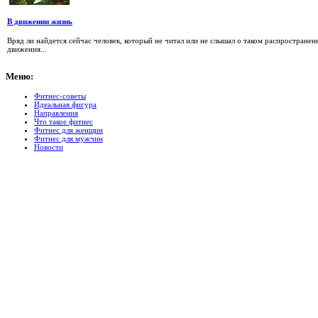
В движении жизнь
Вряд ли найдется сейчас человек, который не читал или не слышал о таком распростране
движения...
Меню:
Фитнес-советы
Идеальная фигура
Направления
Что такое фитнес
Фитнес для женщин
Фитнес для мужчин
Новости