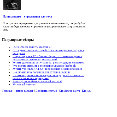
Начинающим – упражнения для тела
Приступив к программе для развития выносливости, попробуйте
какие-нибудь силовые упражнения (возрастающее сопротивление
уси...
Популярные
обзоры
Где в Одессе купить квартиру?!
Что нужно знать про заработок с помощью партнерских
программ
Шпунт ларсена 12 м Vector Shpunt: что рекомендуется
учитывать во время строительства?
Купить доменную зону com.ua: рекомендации экспертов
Что нужно знать про генерацию лидов в facebook
Купить уза (ЛОГИНТЕХ) и подобные решения бизнеса
Що відомо про рослинне харчування новини
Печать журнала в типографии по недорогой стоимости:
поиск компании-подрядчика
Каким должен быть успешный таксист?
Успешный таксист
Главная
|
Фитнес каталог
|
Добавить статью
|
Структура сайта
|
Кто мы