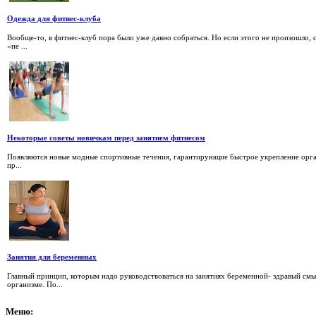
Одежда для фитнес-клуба
Вообще-то, в фитнес-клуб пора было уже давно собраться. Но если этого не произошло, 
«не ...
Некоторые советы новичкам перед занятием фитнесом
Появляются новые модные спортивные течения, гарантирующие быстрое укрепление орган
пр...
Занятия для беременных
Главный принцип, которым надо руководствоваться на занятиях беременной- здравый смы
организме. По...
Меню: