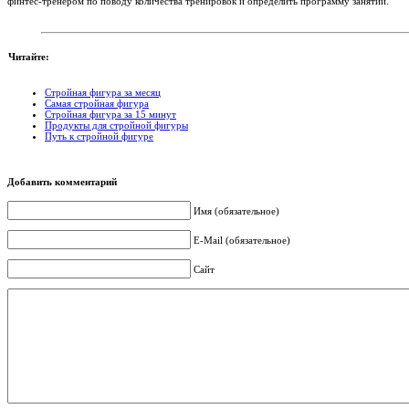
финтес-тренером по поводу количества тренировок и определить программу занятий.
Читайте:
Стройная фигура за месяц
Самая стройная фигура
Стройная фигура за 15 минут
Продукты для стройной фигуры
Путь к стройной фигуре
Добавить комментарий
Имя (обязательное)
E-Mail (обязательное)
Сайт