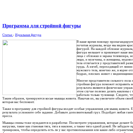
Программа для стройной фигуры
Статьи
-
Идеальная фигура
В наше время повсюду пропагандируетс
почитав журналы, везде мы видим крас
фигурой. На каждой обложке журнала,
фигура мелькает и привлекает наше вни
лица с обложки и экрана телевизора, н
люди, и мужчины, и женщины, недовол
тела отличается у представителей ра
грудь. А изгиб, переходящий от линии
мужского тела, конечно же, в корне от
бедрах, плоских живот с виднеющимис
Многие представители сильного пола н
стройная фигура поможет исправить н
результата являются физические упраж
этом случае полезно делать наклоны с
работало только туловище. Следите, чт
Таким образом, тренируются косые мышцы живота. Накачав их, вы увеличите объем своей 
которая вас беспокоит.
Также в программу для стройной фигуры входят особые упражнения для мышц живота. Ес
результата усложните себе задание. Добавьте дополнительный груз. Подойдет любая ган
пресса.
Мышцы спины тоже нуждаются в разработке. Посмотрите упражнения, которые делают б
нагрузки, такие как становая тяга, тяга в наклоне, а также тяга одной рукой. Не забудьт
тренировок, чтобы определить есть ли у вас противопоказания или какие-либо ограничени