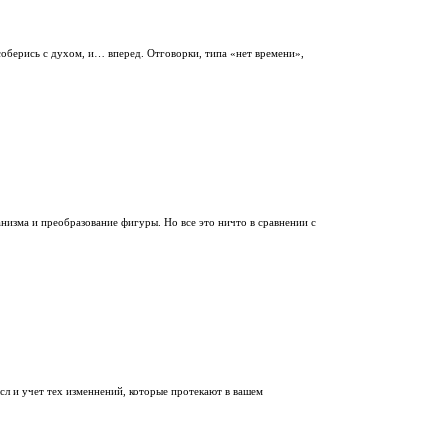
соберись с духом, и… вперед. Отговорки, типа «нет времени»,
изма и преобразование фигуры. Но все это ничто в сравнении с
сл и учет тех изменнений, которые протекают в вашем