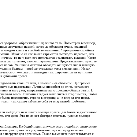
я здоровый образ жизни и красивое тело. Посмотрев телевизор,
ивых девушек и парней, которые обладают очень красивой
 в каждом клипе и в любой телевизионной программе стройная
мание. Многие из нас также стремятся выглядеть идеально, как
о почему-то не у всех это получается реализовать в жизни. Часто
ьны своим телом, своими параметрами. Представление о красоте
зных полов. Женщины мечтают обладать осиную талию и пышную
 талии к бедрам, - вообще отдельная тема для женщин. Идеал
личается от женского и выглядит так: широкие плечи при узких
я кубиками пресса.
едовольны своей талией, а именно - ее объемом. Программа
екоторые недостатки. Лучшим способом достичь желаемого
нения и нагрузки, направленные на коррекцию объема талии. В
 тяжелым весом. Наклоны следует выполнять в стороны так, чтобы
обы вы наклонялись строго в сторону, а не вперед или назад.
талии, тем самым избавите себя от визуальной проблемы,
ли вы будете накачивать мышцы пресса, для более эффективного
тель или диск. Это поможет быстрее накачать нужные мышцы
одибилдеры. Из бодибилдинга лучше всего подойдут физические
е проконсультироваться у грамотного врача перед началом
я в нагрузке для организма. Также вы можете посоветоваться с