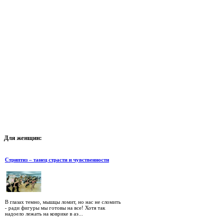
Для
женщин:
Стриптиз – танец страсти и чувственности
В глазах темно, мышцы ломит, но нас не сломить
- ради фигуры мы готовы на все! Хотя так
надоело лежать на коврике в аэ...