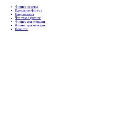
Фитнес-советы
Идеальная фигура
Направления
Что такое фитнес
Фитнес для женщин
Фитнес для мужчин
Новости