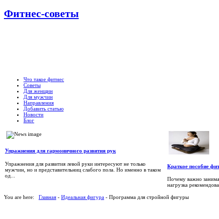
Фитнес-советы
Что такое фитнес
Советы
Для женщин
Для мужчин
Направления
Добавить статью
Новости
Блог
Упражнения для гармоничного развития рук
Упражнения для развития левой руки интересуют не только
Краткое пособие фит
мужчин, но и представительниц слабого пола. Но именно в таком
од...
Почему важно занима
нагрузка рекомендова
You are here:
Главная
-
Идеальная фигура
- Программа для стройной фигуры