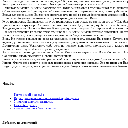
Хотите выглядеть хорошо в новой одежде? Хотите хорошо выглядеть в одежде меньшего 
Быть привлекательным - хорошо. Это хороший мотиватор, знает каждый.
Прилив адреналина. Многие получают его, когда занимаются в тренажерном зале. Всплеск
Облегчение стресса. Чувствуете себя эмоционально истощенным после долгого рабочег
Время для созерцания. Вы можете использовать покой во время физических упражнений д
Приятное общение с человеком, который тренируется вместе с Вами.
Курс тренировок. Запишитесь на курс тренировок в спортзале со своим другом. У Вас бу
Тренер или инструктор. Это выльется Вам в копеечку. Будет повод заработать еще больше
Заведите дневник. Записывайте все Ваши тренировки в тетрадь. Это чрезвычайно важно, на
Плохое настроение из-за пропуска тренировок. Многие ненавидят такие ощущения. Поэтом
Вы проживете долго и увидите своих внуков, если будете заниматься спортом.
Весы. Не нужно вставать на весы каждый день и смотреть, сколько Вы весите. Кстати, вес
неделю, у Вас появится мотив для продолжения тренировок и снижения веса. Сочетайте и
Достижение цели. Установите себе цель на неделю, например, похудеть на 1 килограм
Только создайте для себя легко реализуемую цель.
Расскажите о своих достижениях в блоге. Расскажите людям, как Вы собираетесь сб
Сообщайте читателям блога о своих достижениях.
Лозунги. Сочините их для себя, распечатайте и прикрепите их куда-нибудь на своем рабо
Книги. Купите себе книгу о силовых тренировках в качестве награды. Это мотивирует Вас
Люди будут говорить, как хорошо Вы выглядете. Когда кто-то заметит изменения в Вашем 
Читайте:
Бег трусцой и ходьба
Виды тренировки по программе бодибилдинга
5 причин заняться фитнесом
Сам себе тренер
Фитнес: техника безопасности
Добавить комментарий