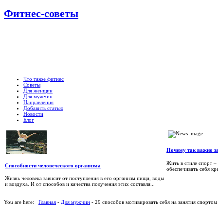
Фитнес-советы
Что такое фитнес
Советы
Для женщин
Для мужчин
Направления
Добавить статью
Новости
Блог
Почему так важно з
Жить в стиле спорт –
Способности человеческого организма
обеспечивать себя кр
Жизнь человека зависит от поступления в его организм пищи, воды
и воздуха. И от способов и качества получения этих составля...
You are here:
Главная
-
Для мужчин
- 29 способов мотивировать себя на занятия спортом