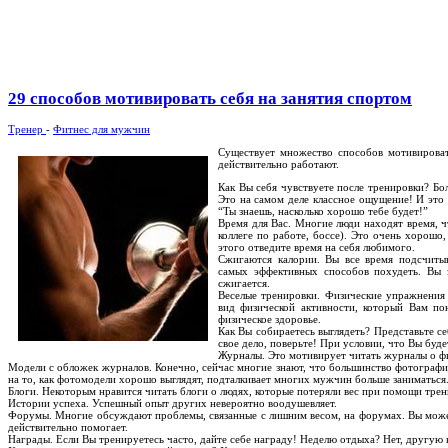
29 способов мотивировать себя на занятия спортом
Тренер
-
Фитнес для мужчин
Существует множество способов мотивировать
действительно работают.
Как Вы себя чувствуете после тренировки? Бо
Это на самом деле классное ощущение! И это 
“Ты знаешь, насколько хорошо тебе будет!”
Время для Вас. Многие люди находят время, ч
коллеге по работе, боссе). Это очень хорошо
этого отведите время на себя любимого.
Сжигаются калории. Вы все время подсчитыв
самых эффективных способов похудеть. Вы 
сжигается.
Веселые тренировки. Физические упражнения 
вид физической активности, который Вам по
физическое здоровье.
Как Вы собираетесь выглядеть? Представьте се
свое дело, поверьте! При условии, что Вы буде
Журналы. Это мотивирует читать журналы о фи
Модели с обложек журналов. Конечно, сейчас многие знают, что большинство фотограф
на то, как фотомодели хорошо выглядят, подталкивает многих мужчин больше заниматься
Блоги. Некоторым нравится читать блоги о людях, которые потеряли вес при помощи трен
Истории успеха. Успешный опыт других невероятно воодушевляет.
Форумы. Многие обсуждают проблемы, связанные с лишним весом, на форумах. Вы может
действительно помогает.
Награды. Если Вы тренируетесь часто, дайте себе награду! Неделю отдыха? Нет, другую 