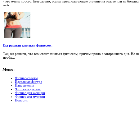
- это очень просто. Безусловно, асаны, предполагающие стояние на голове или на большо
люб...
Вы решили заняться фитнесом.
Так, вы решили, что вам стоит заняться фитнесом, причем прямо с завтрашнего дня. Но н
необх...
Меню:
Фитнес-советы
Идеальная фигура
Направления
Что такое фитнес
Фитнес для женщин
Фитнес для мужчин
Новости