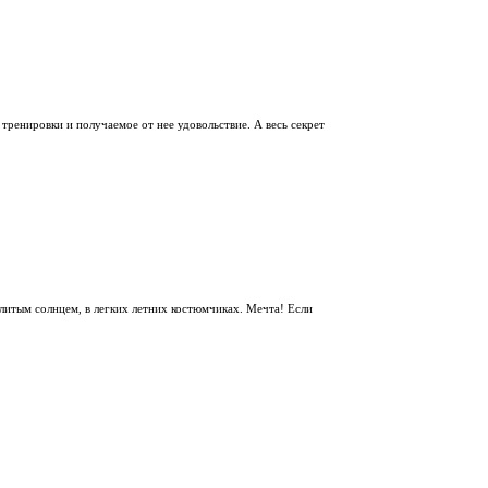
тренировки и получаемое от нее удовольствие. А весь секрет
алитым солнцем, в легких летних костюмчиках. Мечта! Если