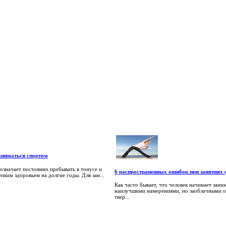
аниматься спортом
 означает постоянно пребывать в тонусе и
6 распространенных ошибок при занятиях
епким здоровьем на долгие годы. Для зан...
Как часто бывает, что человек начинает зани
наилучшими намерениями, но заоблачными 
твер...