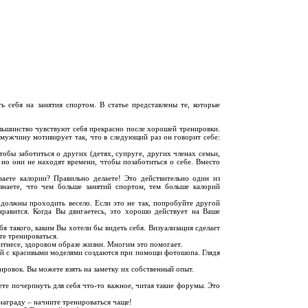
 себя на занятия спортом. В статье представлены те, которые
льшинство чувствуют себя прекрасно после хорошей тренировки.
мужчину мотивирует так, что в следующий раз он говорит себе:
тобы заботиться о других (детях, супруге, других членах семьи,
, но они не находят времени, чтобы позаботиться о себе. Вместо
аете калории? Правильно делаете! Это действительно один из
знаете, что чем больше занятий спортом, тем больше калорий
должны проходить весело. Если это не так, попробуйте другой
нравится. Когда Вы двигаетесь, это хорошо действует на Ваше
бя такого, каким Вы хотели бы видеть себя. Визуализация сделает
те тренироваться.
тнесе, здоровом образе жизни. Многим это помогает.
ий с красивыми моделями создаются при помощи фотошопа. Глядя
.
ировок. Вы можете взять на заметку их собственный опыт.
е почерпнуть для себя что-то важное, читая такие форумы. Это
награду – начните тренироваться чаще!