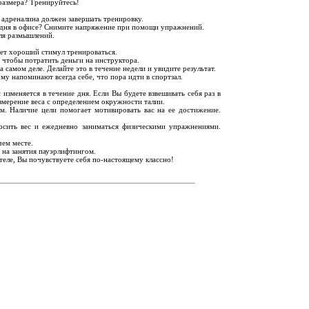
размера? Тренируйтесь!
 адреналина должен завершать тренировку.
о дня в офисе? Снимите напряжение при помощи упражнений.
ля размышлений.
дет хороший стимул тренироваться.
, чтобы потратить деньги на инструктора.
 самом деле. Делайте это в течение недели и увидите результат.
у напоминают всегда себе, что пора идти в спортзал.
 изменяется в течение дня. Если Вы будете взвешивать себя раз в
змерение веса с определением окружности талии.
м. Наличие цели помогает мотивировать вас на ее достижение.
росить вес и ежедневно заниматься физическими упражнениями.
чем месте.
 на занятия пауэрлифтингом.
теле, Вы почувствуете себя по-настоящему классно!