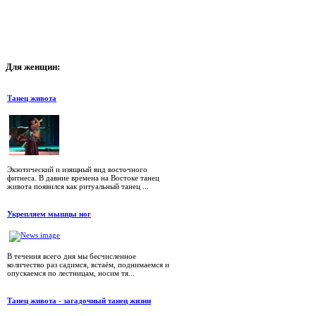
Для
женщин:
Танец живота
Экзотический и изящный вид восточного
фитнеса. В давние времена на Востоке танец
живота появился как ритуальный танец ...
Укрепляем мышцы ног
В течения всего дня мы бесчисленное
количество раз садимся, встаём, поднимаемся и
опускаемся по лестницам, носим тя...
Танец живота - загадочный танец жизни