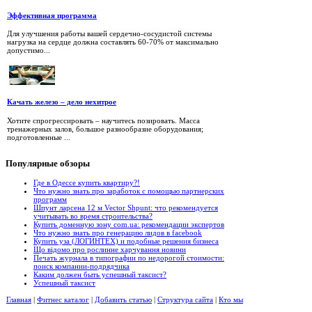
Эффективная программа
Для улучшения работы вашей сердечно-сосудистой системы
нагрузка на сердце должна составлять 60-70% от максимально
допустимо...
Качать железо – дело нехитрое
Хотите спрогрессировать – научитесь позировать. Масса
тренажерных залов, большое разнообразие оборудования;
подготовленные ...
Популярные
обзоры
Где в Одессе купить квартиру?!
Что нужно знать про заработок с помощью партнерских
программ
Шпунт ларсена 12 м Vector Shpunt: что рекомендуется
учитывать во время строительства?
Купить доменную зону com.ua: рекомендации экспертов
Что нужно знать про генерацию лидов в facebook
Купить уза (ЛОГИНТЕХ) и подобные решения бизнеса
Що відомо про рослинне харчування новини
Печать журнала в типографии по недорогой стоимости:
поиск компании-подрядчика
Каким должен быть успешный таксист?
Успешный таксист
Главная
|
Фитнес каталог
|
Добавить статью
|
Структура сайта
|
Кто мы