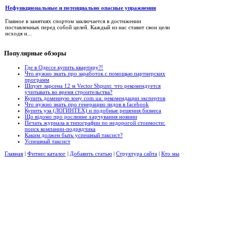
Нефункциональные и потенциально опасные упражнения
Главное в занятиях спортом заключается в достижении
поставленных перед собой целей. Каждый из нас ставит свои цели
исходя и...
Популярные
обзоры
Где в Одессе купить квартиру?!
Что нужно знать про заработок с помощью партнерских
программ
Шпунт ларсена 12 м Vector Shpunt: что рекомендуется
учитывать во время строительства?
Купить доменную зону com.ua: рекомендации экспертов
Что нужно знать про генерацию лидов в facebook
Купить уза (ЛОГИНТЕХ) и подобные решения бизнеса
Що відомо про рослинне харчування новини
Печать журнала в типографии по недорогой стоимости:
поиск компании-подрядчика
Каким должен быть успешный таксист?
Успешный таксист
Главная
|
Фитнес каталог
|
Добавить статью
|
Структура сайта
|
Кто мы