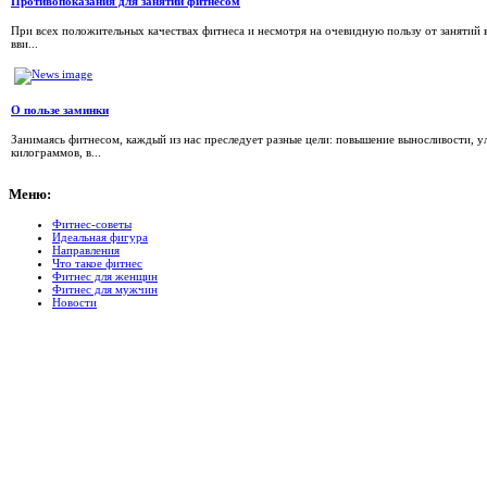
Противопоказания для занятий фитнесом
При всех положительных качествах фитнеса и несмотря на очевидную пользу от занятий 
вви...
О пользе заминки
Занимаясь фитнесом, каждый из нас преследует разные цели: повышение выносливости, 
килограммов, в...
Меню:
Фитнес-советы
Идеальная фигура
Направления
Что такое фитнес
Фитнес для женщин
Фитнес для мужчин
Новости