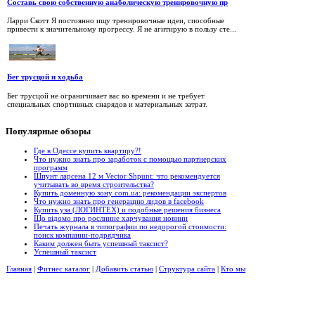
Составь свою собственную анаболическую тренировочную пр
Ларри Скотт Я постоянно ищу тренировочные идеи, способные
привести к значительному прогрессу. Я не агитирую в пользу сте...
Бег трусцой и ходьба
Бег трусцой не ограничивает вас во времени и не требует
специальных спортивных снарядов и материальных затрат.
Популярные
обзоры
Где в Одессе купить квартиру?!
Что нужно знать про заработок с помощью партнерских
программ
Шпунт ларсена 12 м Vector Shpunt: что рекомендуется
учитывать во время строительства?
Купить доменную зону com.ua: рекомендации экспертов
Что нужно знать про генерацию лидов в facebook
Купить уза (ЛОГИНТЕХ) и подобные решения бизнеса
Що відомо про рослинне харчування новини
Печать журнала в типографии по недорогой стоимости:
поиск компании-подрядчика
Каким должен быть успешный таксист?
Успешный таксист
Главная
|
Фитнес каталог
|
Добавить статью
|
Структура сайта
|
Кто мы