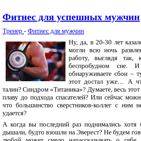
Фитнес для успешных мужчин
Тренер
-
Фитнес для мужчин
Ну, да, в 20-30 лет каза
могли всю ночь развлек
работу, выглядя так,
беспробудном сне. 
обнаруживаете сбои – ту
этот достал уже… А чт
талии? Синдром «Титаника»? Думаете, весь этот
плаву до подхода спасателей? Или сейчас можн
что большинство сверстников-коллег с ним н
удается?
А когда вы последний раз поднимались хотя 
дышали, будто взошли на Эверест? Не будем гов
любой может смело нарассказывать о себе, 