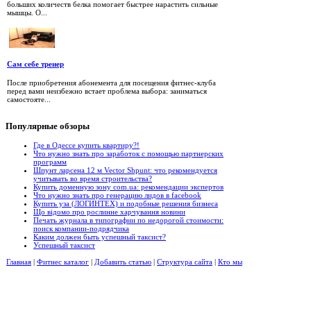
больших количеств белка помогает быстрее нарастить сильные
мышцы. О...
Сам себе тренер
После приобретения абонемента для посещения фитнес-клуба
перед вами неизбежно встает проблема выбора: заниматься
самостояте...
Популярные
обзоры
Где в Одессе купить квартиру?!
Что нужно знать про заработок с помощью партнерских
программ
Шпунт ларсена 12 м Vector Shpunt: что рекомендуется
учитывать во время строительства?
Купить доменную зону com.ua: рекомендации экспертов
Что нужно знать про генерацию лидов в facebook
Купить уза (ЛОГИНТЕХ) и подобные решения бизнеса
Що відомо про рослинне харчування новини
Печать журнала в типографии по недорогой стоимости:
поиск компании-подрядчика
Каким должен быть успешный таксист?
Успешный таксист
Главная
|
Фитнес каталог
|
Добавить статью
|
Структура сайта
|
Кто мы