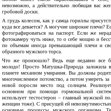
невозможно, а действительно любящая вас же
гробовой доски.
А грудь колесом, как у самца гориллы присутст
куда все девается? А могучие широкие плечи? Ес
фотографироваться на паспорт. Если же нера
фотокамеру чуть ниже, то о себе мощно и бесс
по объемам иногда превышающий плечи и сво
образного мужского торса.
Что же произошло? Ведь еще недавно все б
молодо! Просто Матушка-Природа заложила в
планете механизм умирания. Вы должны родитьс
многочисленное потомство, а потом умереть за
новой поросли место под солнцем. Реализуе
основном при помощи гормональной систе
использует тестостерон – главный мужской п
женщин тоже). С присущей ей невозмутимостью о
основные процессы мужского организма. Те