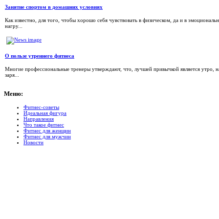
Занятие спортом в домашних условиях
Как известно, для того, чтобы хорошо себя чувствовать в физическом, да и в эмоционал
нагру...
О пользе утреннего фитнеса
Многие профессиональные тренеры утверждают, что, лучшей привычкой является утро, 
заря...
Меню:
Фитнес-советы
Идеальная фигура
Направления
Что такое фитнес
Фитнес для женщин
Фитнес для мужчин
Новости