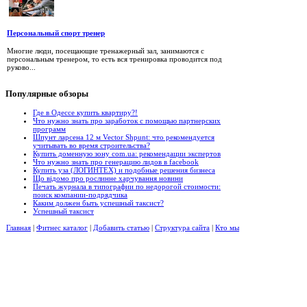
Персональный спорт тренер
Многие люди, посещающие тренажерный зал, занимаются с
персональным тренером, то есть вся тренировка проводится под
руково...
Популярные
обзоры
Где в Одессе купить квартиру?!
Что нужно знать про заработок с помощью партнерских
программ
Шпунт ларсена 12 м Vector Shpunt: что рекомендуется
учитывать во время строительства?
Купить доменную зону com.ua: рекомендации экспертов
Что нужно знать про генерацию лидов в facebook
Купить уза (ЛОГИНТЕХ) и подобные решения бизнеса
Що відомо про рослинне харчування новини
Печать журнала в типографии по недорогой стоимости:
поиск компании-подрядчика
Каким должен быть успешный таксист?
Успешный таксист
Главная
|
Фитнес каталог
|
Добавить статью
|
Структура сайта
|
Кто мы