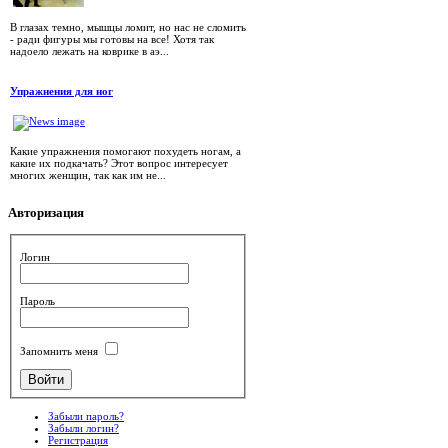
В глазах темно, мышцы ломит, но нас не сломить
- ради фигуры мы готовы на все! Хотя так
надоело лежать на коврике в аэ...
Упражнения для ног
Какие упражнения помогают похудеть ногам, а
какие их подкачать? Этот вопрос интересует
многих женщин, так как им не...
Авторизация
Логин
Пароль
Запомнить меня
Забыли пароль?
Забыли логин?
Регистрация