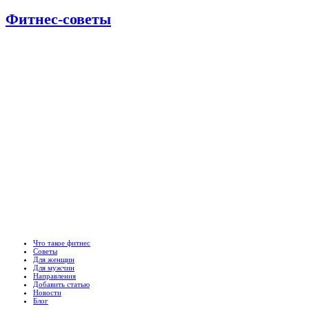
Фитнес-советы
Что такое фитнес
Советы
Для женщин
Для мужчин
Направления
Добавить статью
Новости
Блог