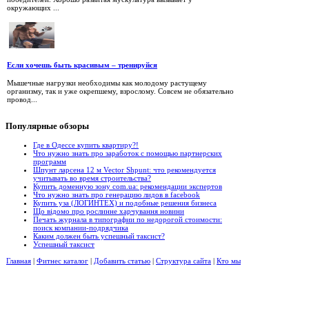
окружающих ...
Если хочешь быть красивым – тренируйся
Мышечные нагрузки необходимы как молодому растущему
организму, так и уже окрепшему, взрослому. Совсем не обязательно
провод...
Популярные
обзоры
Где в Одессе купить квартиру?!
Что нужно знать про заработок с помощью партнерских
программ
Шпунт ларсена 12 м Vector Shpunt: что рекомендуется
учитывать во время строительства?
Купить доменную зону com.ua: рекомендации экспертов
Что нужно знать про генерацию лидов в facebook
Купить уза (ЛОГИНТЕХ) и подобные решения бизнеса
Що відомо про рослинне харчування новини
Печать журнала в типографии по недорогой стоимости:
поиск компании-подрядчика
Каким должен быть успешный таксист?
Успешный таксист
Главная
|
Фитнес каталог
|
Добавить статью
|
Структура сайта
|
Кто мы