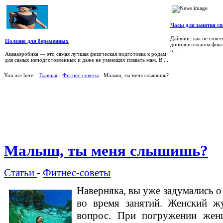
Часы для занятия с
Дайвинг, как не совс
Полезно для беременных
дополнительном фикс
в...
Аквааэробика — это самая лучшая физическая подготовка к родам
для самых неподготовленных и даже не умеющих плавать мам. В ...
You are here:
Главная
-
Фитнес-советы
- Малыш, ты меня слышишь?
Малыш, ты меня слышишь?
Статьи
-
Фитнес-советы
Наверняка, вы уже задумались о
во время занятий. Женский жу
вопрос. При погружении жен