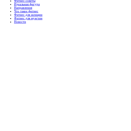
Фитнес-советы
Идеальная фигура
Направления
Что такое фитнес
Фитнес для женщин
Фитнес для мужчин
Новости