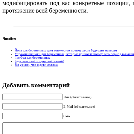
модифицировать под вас конкретные позиции, 
протяжение всей беременности.
Читайте:
Йога для беременных дает множество преимуществ будущим матерям
Упражнения йоги для беременных, которые приносят пользу весь период вынаши
Фитбол для беременных
Буду красивой и здоровой мамой!
Вы узнали, что ждете малыша
Добавить комментарий
Имя (обязательное)
E-Mail (обязательное)
Сайт