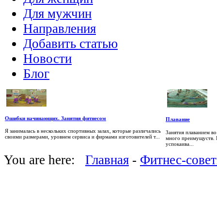
Для мужчин
Направления
Добавить статью
Новости
Блог
Ошибки начинающих. Занятия фитнесом
Плавание
Я занималась в нескольких спортивных залах, которые различались
Занятия плаванием в
своими размерами, уровнем сервиса и фирмами изготовителей т...
много преимущуств. 
успокаива...
You are here:
Главная
-
Фитнес-сове