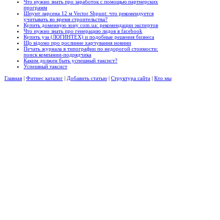
Что нужно знать про заработок с помощью партнерских
программ
Шпунт ларсена 12 м Vector Shpunt: что рекомендуется
учитывать во время строительства?
Купить доменную зону com.ua: рекомендации экспертов
Что нужно знать про генерацию лидов в facebook
Купить уза (ЛОГИНТЕХ) и подобные решения бизнеса
Що відомо про рослинне харчування новини
Печать журнала в типографии по недорогой стоимости:
поиск компании-подрядчика
Каким должен быть успешный таксист?
Успешный таксист
Главная
|
Фитнес каталог
|
Добавить статью
|
Структура сайта
|
Кто мы