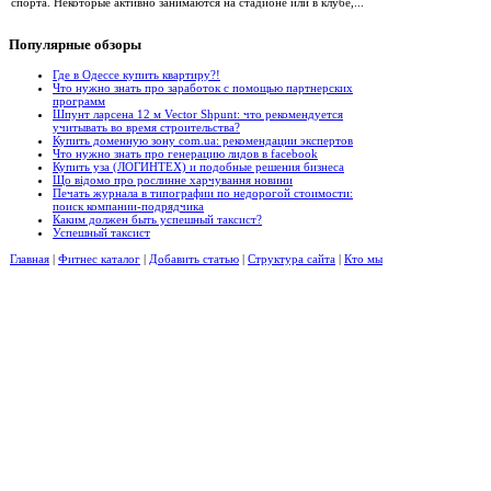
спорта. Некоторые активно занимаются на стадионе или в клубе,...
Популярные
обзоры
Где в Одессе купить квартиру?!
Что нужно знать про заработок с помощью партнерских
программ
Шпунт ларсена 12 м Vector Shpunt: что рекомендуется
учитывать во время строительства?
Купить доменную зону com.ua: рекомендации экспертов
Что нужно знать про генерацию лидов в facebook
Купить уза (ЛОГИНТЕХ) и подобные решения бизнеса
Що відомо про рослинне харчування новини
Печать журнала в типографии по недорогой стоимости:
поиск компании-подрядчика
Каким должен быть успешный таксист?
Успешный таксист
Главная
|
Фитнес каталог
|
Добавить статью
|
Структура сайта
|
Кто мы