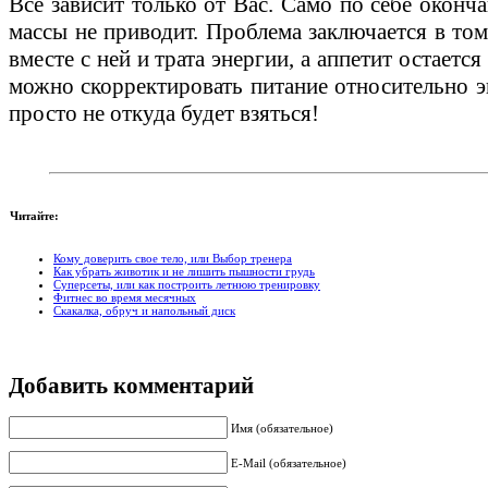
Все зависит только от Вас. Само по себе оконч
массы не приводит. Проблема заключается в том,
вместе с ней и трата энергии, а аппетит остаетс
можно скорректировать питание относительно эн
просто не откуда будет взяться!
Читайте:
Кому доверить свое тело, или Выбор тренера
Как убрать животик и не лишить пышности грудь
Суперсеты, или как построить летнюю тренировку
Фитнес во время месячных
Скакалка, обруч и напольный диск
Добавить комментарий
Имя (обязательное)
E-Mail (обязательное)