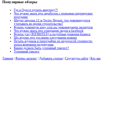
Популярные
обзоры
Где в Одессе купить квартиру?!
Что нужно знать про заработок с помощью партнерских
программ
Шпунт ларсена 12 м Vector Shpunt: что рекомендуется
учитывать во время строительства?
Купить доменную зону com.ua: рекомендации экспертов
Что нужно знать про генерацию лидов в facebook
Купить уза (ЛОГИНТЕХ) и подобные решения бизнеса
Що відомо про рослинне харчування новини
Печать журнала в типографии по недорогой стоимости:
поиск компании-подрядчика
Каким должен быть успешный таксист?
Успешный таксист
Главная
|
Фитнес каталог
|
Добавить статью
|
Структура сайта
|
Кто мы