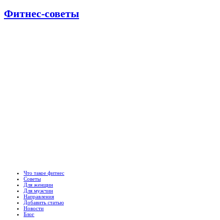
Фитнес-советы
Что такое фитнес
Советы
Для женщин
Для мужчин
Направления
Добавить статью
Новости
Блог