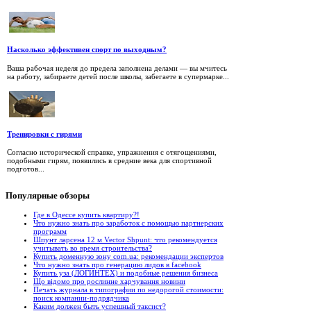
Насколько эффективен спорт по выходным?
Ваша рабочая неделя до предела заполнена делами — вы мчитесь
на работу, забираете детей после школы, забегаете в супермарке...
Тренировки с гирями
Согласно исторической справке, упражнения с отягощениями,
подобными гирям, появились в средние века для спортивной
подготов...
Популярные
обзоры
Где в Одессе купить квартиру?!
Что нужно знать про заработок с помощью партнерских
программ
Шпунт ларсена 12 м Vector Shpunt: что рекомендуется
учитывать во время строительства?
Купить доменную зону com.ua: рекомендации экспертов
Что нужно знать про генерацию лидов в facebook
Купить уза (ЛОГИНТЕХ) и подобные решения бизнеса
Що відомо про рослинне харчування новини
Печать журнала в типографии по недорогой стоимости:
поиск компании-подрядчика
Каким должен быть успешный таксист?