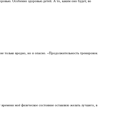
ровью. Особенно здоровью детей. А то, каким оно будет, во
не только вредно, но и опасно. «Продолжительность трениро­вок
у времени моё физическое состояние оставляло желать лучшего, в