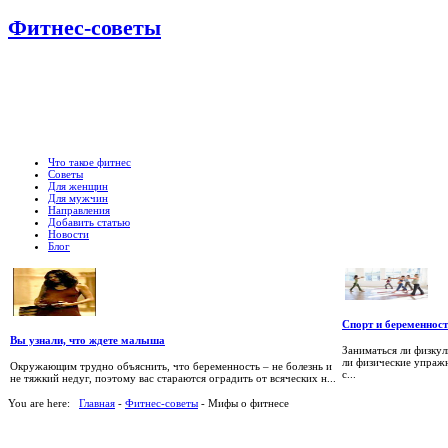
Фитнес-советы
Что такое фитнес
Советы
Для женщин
Для мужчин
Направления
Добавить статью
Новости
Блог
Спорт и беременнос
Вы узнали, что ждете малыша
Заниматься ли физкул
ли физические упраж
Окружающим трудно объяснить, что беременность – не болезнь и
с...
не тяжкий недуг, поэтому вас стараются оградить от всяческих н...
You are here:
Главная
-
Фитнес-советы
- Мифы о фитнесе