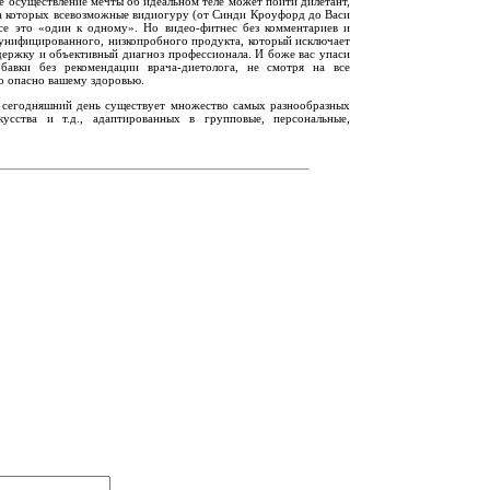
е осуществление мечты об идеальном теле может пойти дилетант,
 на которых всевозможные видиогуру (от Синди Кроуфорд до Васи
се это «один к одному». Но видео-фитнес без комментариев и
 унифицированного, низкопробного продукта, который исключает
ержку и объективный диагноз профессионала. И боже вас упаси
бавки без рекомендации врача-диетолога, не смотря на все
о опасно вашему здоровью.
а сегодняшний день существует множество самых разнообразных
кусства и т.д., адаптированных в групповые, персональные,