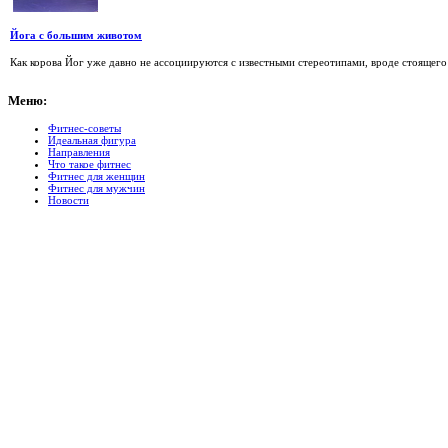
Йога с большим животом
Как корова Йог уже давно не ассоциируются с известными стереотипами, вроде стоящего н
Меню:
Фитнес-советы
Идеальная фигура
Направления
Что такое фитнес
Фитнес для женщин
Фитнес для мужчин
Новости