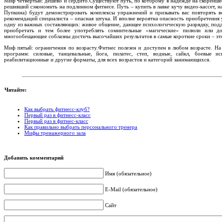
Миф четвертый: дешево и сердито.Существуют путь, по которому в надежде на скорейше
решивший сэкономить на подлинном фитнесе. Путь – купить в лавке кучу видео-кассет,
Пупкина) будут демонстрировать комплексы упражнений и призывать вас повторять в
рекомендаций специалиста – опасная штука. И вполне вероятна опасность приобретения
одну из важных составляющих: живое общение, дающее психологическую разрядку, подд
приобретать и тем более употреблять сомнительные «магические» пилюли или до
многообещающие соблазны достичь высочайших результатов в самые короткие сроки – эт
Миф пятый: ограничения по возрасту.Фитнес полезен и доступен в любом возрасте. Н
программ: силовые, танцевальные, йога, пилатес, степ, водные, сайкл, боевые ис
реабилитационные и другие форматы, для всех возрастов и категорий занимающихся.
Читайте:
Как выбрать фитнесс-клуб?
Первый раз в фитнесс-класс
Первый раз в фитнес-класс
Как правильно выбрать персонального тренера
Мифы тренажерного зала
Добавить комментарий
Имя (обязательное)
E-Mail (обязательное)
Сайт