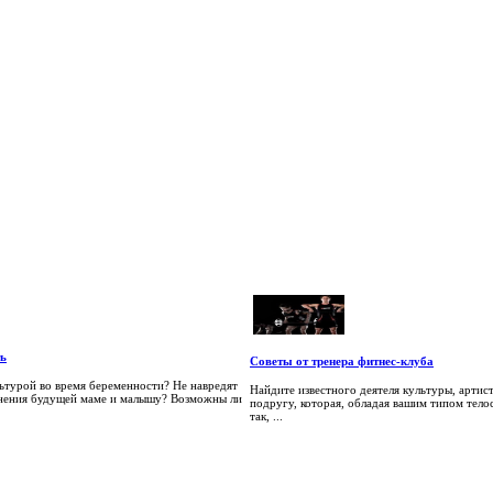
ть
Советы от тренера фитнес-клуба
ьтурой во время беременности? Не навредят
Найдите известного деятеля культуры, артис
нения будущей маме и малышу? Возможны ли
подругу, которая, обладая вашим типом тело
так, ...