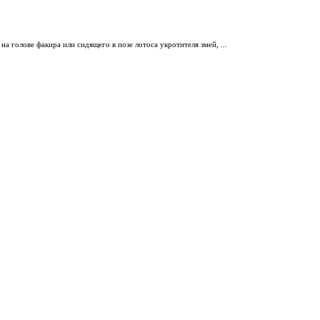
а голове факира или сидящего в позе лотоса укротителя змей, ...