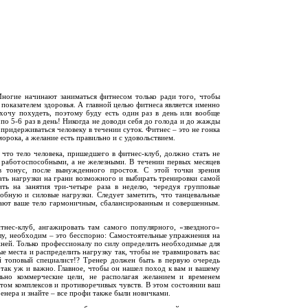
Многие начинают заниматься фитнесом только ради того, чтобы
 показателем здоровья. А главной целью фитнеса является именно
хочу похудеть, поэтому буду есть один раз в день или вообще
по 5-6 раз в день! Никогда не доводи себя до голода и до жажды
придерживаться человеку в течении суток. Фитнес – это не гонка
орока, а желание есть правильно и с удовольствием.
то тело человека, пришедшего в фитнес-клуб, должно стать не
 работоспособными, а не железными. В течении первых месяцев
 тонус, после вынужденного простоя. С этой точки зрения
ать нагрузки на грани возможного и выбирать тренировки самой
ить на занятия три-четыре раза в неделю, чередуя групповые
робную и силовые нагрузки. Следует заметить, что танцевальные
елают ваше тело гармоничным, сбалансированным и совершенным.
тнес-клуб, ангажировать там самого популярного, «звездного»
лу, необходим – это бесспорно: Самостоятельные упражнения на
ожней. Только профессионалу по силу определить необходимые для
е места и распределить нагрузку так, чтобы не травмировать вас
й топовый специалист!? Тренер должен быть в первую очередь
 так уж и важно. Главное, чтобы он нашел поход к вам и вашему
льно коммерческие цели, не располагая желанием и временем
етом комплексов и противоречивых чувств. В этом состоянии ваш
енера и знайте – все профи также были новичками.