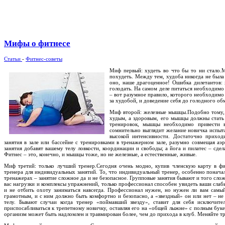
Мифы о фитнесе
Статьи
-
Фитнес-советы
Миф первый: худеть во что бы то ни стало.
похудеть. Между тем, худоба никогда не была
оно, наше драгоценное! Ошибка дилетантов: 
голодать. На самом деле питаться необходимо 
– вот разумное правило, которого необходимо 
за худобой, и доведение себя до голодного обм
Миф второй: железные мышцы.Подобно тому, ч
худым, а здоровым, его мышцы должны стать
тренировок, мышцы необходимо привести в
сомнительно выглядит желание новичка испыт
высокой интенсивности. Достаточно приход
занятия в зале или бассейне с тренировками в тренажерном зале, разумно совмещая аэ
занятия добавят вашему телу ловкости, координации и свободы; а йога и пилатес – сд
Фитнес – это, конечно, и мышцы тоже, но не железные, а естественные, живые.
Миф третий: только лучший тренер.Сегодня очень модно, купив членскую карту в фи
тренера для индивидуальных занятий. То, что индивидуальный тренер, особенно понача
тренажерах – занятие сложное да и не безопасное. Групповые занятия бывают и того сл
вас нагрузки и комплексы упражнений, только профессионал способен увидеть ваши слабы
и не отбить охоту заниматься навсегда. Профессионал нужен, но нужен ли вам самы
грамотным, и с ним должно быть комфортно и безопасно, а «звездный» он или нет – не
телу. Бывают случаи когда тренер «поймавший звезду», ставит для себя исключите
приспосабливаться к трепетному новичку, оставляя его на «общей лыжне» с полным бук
организм может быть надломлен и травмирован более, чем до прихода в клуб. Меняйте тр