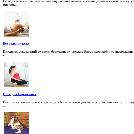
Сегодня во всём цивилизованном мире очень большое значение уделяется физическому здо
многом...
Без воды ни куда
Интенсивность занятий во время бере­менности должна быть умеренной, пе­ренапряжение 
в ...
Йога для беременных
Йогой я начала заниматься где-то чуть больше чем за два месяца до беременности. К том
...