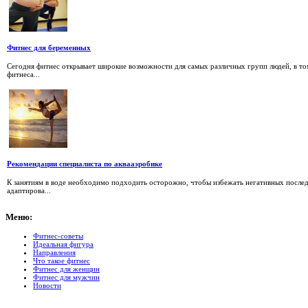
Фитнес для беременных
Сегодня фитнес открывает широкие возможности для самых различных групп людей, в том
фитнеса...
Рекомендации специалиста по аквааэробике
К занятиям в воде необходимо подходить осторожно, чтобы избежать негативных послед
адаптирова...
Меню:
Фитнес-советы
Идеальная фигура
Направления
Что такое фитнес
Фитнес для женщин
Фитнес для мужчин
Новости