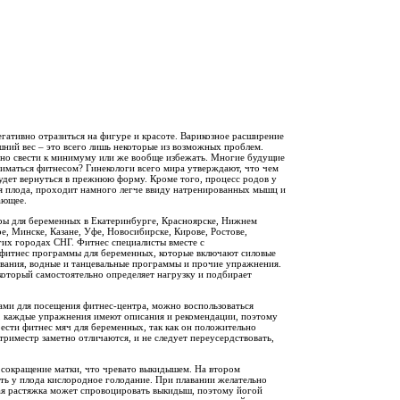
гативно отразиться на фигуре и красоте. Варикозное расширение
шний вес – это всего лишь некоторые из возможных проблем.
но свести к минимуму или же вообще избежать. Многие будущие
иматься фитнесом? Гинекологи всего мира утверждают, что чем
будет вернуться в прежнюю форму. Кроме того, процесс родов у
 плода, проходит намного легче ввиду натренированных мышц и
ающее.
ры для беременных в Екатеринбурге, Красноярске, Нижнем
, Минске, Казане, Уфе, Новосибирске, Кирове, Ростове,
гих городах СНГ. Фитнес специалисты вместе с
фитнес программы для беременных, которые включают силовые
гивания, водные и танцевальные программы и прочие упражнения.
который самостоятельно определяет нагрузку и подбирает
вами для посещения фитнес-центра, можно воспользоваться
ло, каждые упражнения имеют описания и рекомендации, поэтому
ести фитнес мяч для беременных, так как он положительно
 триместр заметно отличаются, и не следует переусердствовать,
т сокращение матки, что чревато выкидышем. На втором
уть у плода кислородное голодание. При плавании желательно
ьная растяжка может спровоцировать выкидыш, поэтому йогой