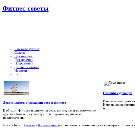
Фитнес-советы
Что такое фитнес
Советы
Для женщин
Для мужчин
Направления
Добавить статью
Новости
Блог
Ошибки худеющих
В наше время проблем
Десять мифов о снижении веса и фитнесе
Неправильное питание
н...
В области фитнеса и снижения веса, так же, как и во множестве
других областей, существуют свои домыслы, мифы и
предрассудки...
You are here:
Главная
-
Фитнес-советы
- Занимаемся фитнесом даже в интересном полож