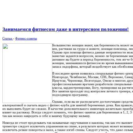
Занимаемся фитнесом даже в интересном положении!
Статьи
-
Фитнес-советы
Большинство женщин знают, как беременность может не
вен, растяжки на груди и животе, ноющая поясница, ли
Однако при помощи фитнеса данные неприятности мож
мамочки задаются вопросом, можно ли беременным зан
активнее вы будете в период беременности, тем легче 
женщин, занимавшихся фитнесом во время вынашивания
запаса эндорфина, который воздействует как обезболив
В последнее время появились специальные фитнес-цент
Новгороде, Челябинске, Москве, СПб, Воронеже, Самаре
Иркутске, Череповце, Волгограде, Омске и многих дру
профессиональными врачами разработали специальные 
классы, кардиотренировки, йогу, тренировки на растя
Все занятия проходят под контролем личного тренера, 
подходящую программу.
Однако, если вы не располагаете достаточными средст
альтернативой и скачать видео с фитнес-клуба для занятий беременных дома. Как прави
их выполнять будет не сложно. В качестве дополнительного инвентаря желательно приобр
влияет на растяжку. Всегда следует помнить, что фитнес-занятия для беременных в 1, 2, 3
так как можно навредить и себе и вашему будущему малышу.
Никогда не стоит проделывать так называемые скручивания и наклоны, так как это вызове
триместре следует исключить упражнения на спине, в результате которых может возникн
исключить резкие повороты и махи, а также изгиб спины. Следует учесть, что даже сил