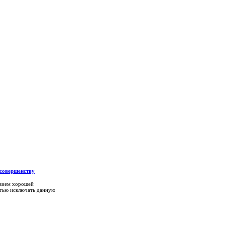
 совершенству
овием хорошей
стью исключать данную