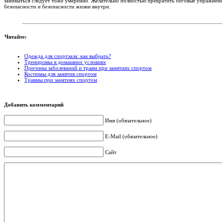
заниматься следует тоже умеренно. Желательно полностью прекратить беговые упражнен
безопасности и безопасности жизни внутри.
Читайте:
Одежда для спортзала: как выбрать?
Тренировка в домашних условиях
Причины заболеваний и травм при занятиях спортом
Костюмы для занятия спортом
Травмы при занятиях спортом
Добавить комментарий
Имя (обязательное)
E-Mail (обязательное)
Сайт