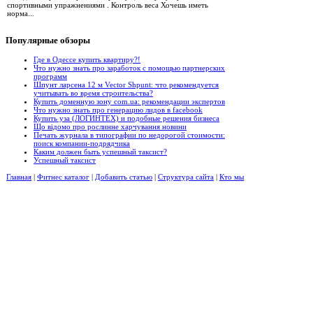
спортивными упражнениями . Контроль веса Хочешь иметь
норма...
Популярные
обзоры
Где в Одессе купить квартиру?!
Что нужно знать про заработок с помощью партнерских
программ
Шпунт ларсена 12 м Vector Shpunt: что рекомендуется
учитывать во время строительства?
Купить доменную зону com.ua: рекомендации экспертов
Что нужно знать про генерацию лидов в facebook
Купить уза (ЛОГИНТЕХ) и подобные решения бизнеса
Що відомо про рослинне харчування новини
Печать журнала в типографии по недорогой стоимости:
поиск компании-подрядчика
Каким должен быть успешный таксист?
Успешный таксист
Главная
|
Фитнес каталог
|
Добавить статью
|
Структура сайта
|
Кто мы