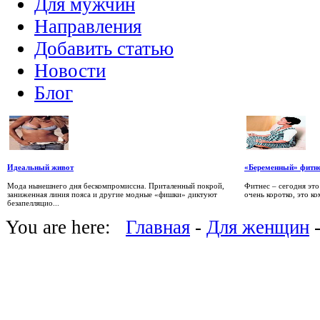
Для мужчин
Направления
Добавить статью
Новости
Блог
Идеальный живот
«Беременный» фитн
Мода нынешнего дня бескомпромиссна. Приталенный покрой,
Фитнес – сегодня это
заниженная линия пояса и другие модные «фишки» диктуют
очень коротко, это к
безапелляцио...
You are here:
Главная
-
Для женщин
-