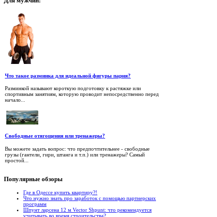
Для
мужчин:
Что такое разминка для идеальной фигуры парня?
Разминкой называют короткую подготовку к растяжке или
спортивным занятиям, которую проводит непосредственно перед
начало...
Свободные отягощения или тренажеры?
Вы можете задать вопрос: что предпочтительнее - свободные
грузы (гантели, гири, штанга и т.п.) или тренажеры? Самый
простой...
Популярные
обзоры
Где в Одессе купить квартиру?!
Что нужно знать про заработок с помощью партнерских
программ
Шпунт ларсена 12 м Vector Shpunt: что рекомендуется
учитывать во время строительства?