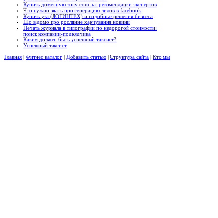
Купить доменную зону com.ua: рекомендации экспертов
Что нужно знать про генерацию лидов в facebook
Купить уза (ЛОГИНТЕХ) и подобные решения бизнеса
Що відомо про рослинне харчування новини
Печать журнала в типографии по недорогой стоимости:
поиск компании-подрядчика
Каким должен быть успешный таксист?
Успешный таксист
Главная
|
Фитнес каталог
|
Добавить статью
|
Структура сайта
|
Кто мы