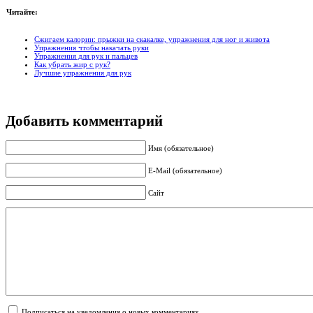
Читайте:
Сжигаем калории: прыжки на скакалке, упражнения для ног и живота
Упражнения чтобы накачать руки
Упражнения для рук и пальцев
Как убрать жир с рук?
Лучшие упражнения для рук
Добавить комментарий
Имя (обязательное)
E-Mail (обязательное)
Сайт
Подписаться на уведомления о новых комментариях