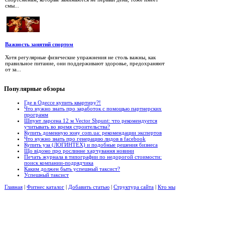
смы...
Важность занятий спортом
Хотя регулярные физические упражнения не столь важны, как
правильное питание, они поддерживают здоровье, предохраняют
от за...
Популярные
обзоры
Где в Одессе купить квартиру?!
Что нужно знать про заработок с помощью партнерских
программ
Шпунт ларсена 12 м Vector Shpunt: что рекомендуется
учитывать во время строительства?
Купить доменную зону com.ua: рекомендации экспертов
Что нужно знать про генерацию лидов в facebook
Купить уза (ЛОГИНТЕХ) и подобные решения бизнеса
Що відомо про рослинне харчування новини
Печать журнала в типографии по недорогой стоимости:
поиск компании-подрядчика
Каким должен быть успешный таксист?
Успешный таксист
Главная
|
Фитнес каталог
|
Добавить статью
|
Структура сайта
|
Кто мы