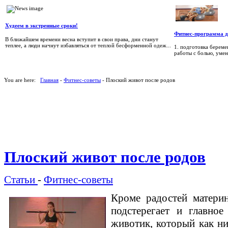
Худеем в экстренные сроки!
Фитнес-программа 
В ближайшем времени весна вступит в свои права, дни станут
теплее, а люди начнут избавляться от теплой бесформенной одеж...
1. подготовка берем
работы с болью, умени
You are here:
Главная
-
Фитнес-советы
- Плоский живот после родов
Плоский живот после родов
Статьи
-
Фитнес-советы
Кроме радостей матери
подстерегает и главное
животик, который как ни 