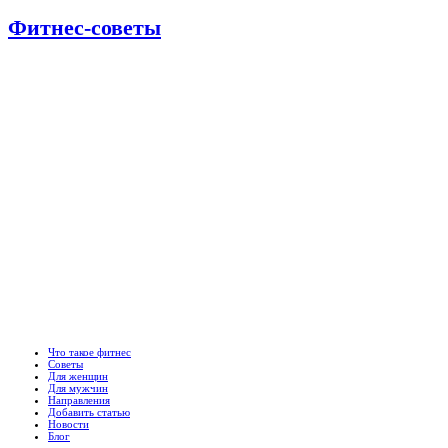
Фитнес-советы
Что такое фитнес
Советы
Для женщин
Для мужчин
Направления
Добавить статью
Новости
Блог